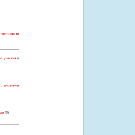
безопасности
о участия в
установлены
)
ата
(0)