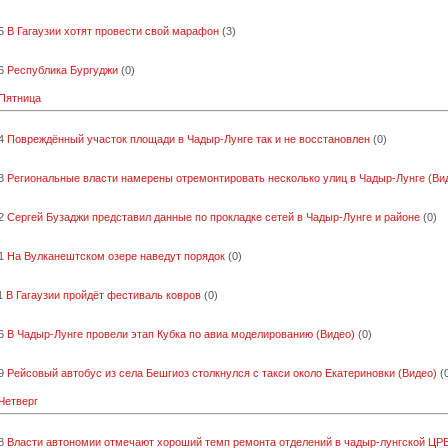
5
В Гагаузии хотят провести свой марафон
(3)
6
Республика Бургуджи
(0)
 Пятница
4
Повреждённый участок площади в Чадыр-Лунге так и не восстановлен
(0)
3
Региональные власти намерены отремонтировать несколько улиц в Чадыр-Лунге (Ви
2
Сергей Бузаджи представил данные по прокладке сетей в Чадыр-Лунге и районе
(0)
1
На Вулканештском озере наведут порядок
(0)
1
В Гагаузии пройдёт фестиваль ковров
(0)
6
В Чадыр-Лунге провели этап Кубка по авиа моделированию (Видео)
(0)
9
Рейсовый автобус из села Бешгиоз столкнулся с такси около Екатериновки (Видео)
(
 Четверг
8
Власти автономии отмечают хороший темп ремонта отделений в чадыр-лунгской ЦР