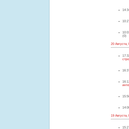
14:3
10:2
10:0
(0)
20 Августа,
17:3
стро
16:3
16:1
инте
15:5
14:0
19 Августа,
15:2