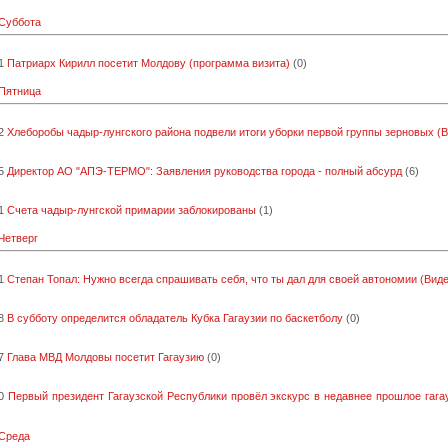
 Суббота
1
Патриарх Кирилл посетит Молдову (программа визита)
(0)
 Пятница
2
Хлеборобы чадыр-лунгского района подвели итоги уборки первой группы зерновых (
5
Директор АО "АПЭ-ТЕРМО": Заявления руководства города - полный абсурд
(6)
1
Счета чадыр-лунгской примарии заблокированы
(1)
 Четверг
1
Степан Топал: Нужно всегда спрашивать себя, что ты дал для своей автономии (Виде
8
В субботу определится обладатель Кубка Гагаузии по баскетболу
(0)
7
Глава МВД Молдовы посетит Гагаузию
(0)
0
Первый президент Гагаузской Республики провёл экскурс в недавнее прошлое гага
 Среда