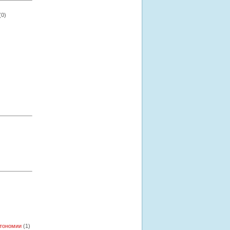
(0)
втономии
(1)