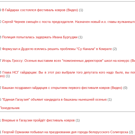
9
В Гайдарах состоялся фестиваль ковров (Видео)
(1)
0
Сергей Чернев смещён с поста председателя. Назначен новый и.о. главы вулканешт
3
Полиция попыталась задержать Ивана Бургуджи
(1)
2
Формузал и Дудогло взялись решить проблемы "Су-Канала" в Комрате
(2)
7
Игорь Гроссу: Осенью выставим всех "пожизненных директоров" школ на конкурс (В
3
Глава НСГ гайдарцам: Вы в этот раз выбрали того депутата кого надо было, вы по
ео)
(1)
2
Башкан поздравил гайдарцев с открытием первого фестиваля ковров (Видео)
(0)
5
"Единая Гагаузия" объявит кандидата в башканы нынешней осенью
(1)
 Понедельник
1
Впервые в Гагаузии пройдёт фестиваль ковров
(1)
1
Георгий Орманжи побывал на праздновании дня города белорусского Солигорска
(2)