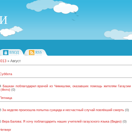
ИИ
ВХОД
RSS
2013
»
Август
 Суббота
4
Башкан поблагодарил врачей из Чимишлии, оказавших помощь жителям Гагаузии
 (Фото)
(0)
 Пятница
3
За неделю произошла попытка суицида и несчастный случай повлёкший смерть
(0)
5
Вера Балова: Я хочу поблагодарить наших учителей гагаузского языка (Видео)
(0)
 Четверг