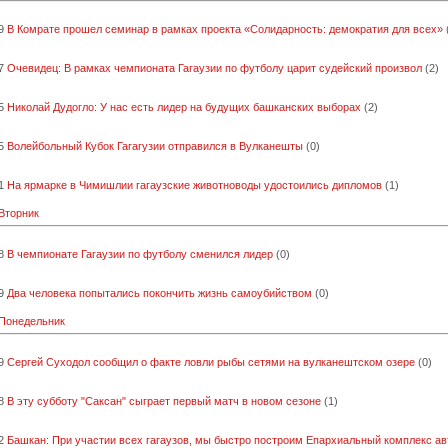
9
В Комрате прошел семинар в рамках проекта «Солидарность: демократия для всех»
7
Очевидец: В рамках чемпионата Гагаузии по футболу царит судейский произвол
(2)
5
Николай Дудогло: У нас есть лидер на будущих башканских выборах
(2)
5
Волейбольный Кубок Гагагузии отправился в Вулканешты
(0)
1
На ярмарке в Чимишлии гагаузские животноводы удостоились дипломов
(1)
 Вторник
8
В чемпионате Гагаузии по футболу сменился лидер
(0)
9
Два человека попытались покончить жизнь самоубийством
(0)
 Понедельник
9
Сергей Суходол сообщил о факте ловли рыбы сетями на вулканештском озере
(0)
8
В эту субботу "Саксан" сыграет первый матч в новом сезоне
(1)
2
Башкан: При участии всех гагаузов, мы быстро построим Епархиальный комплекс а