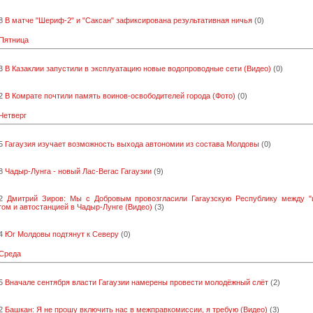
8
В матче "Шериф-2" и "Саксан" зафиксирована результативная ничья
(0)
 Пятница
3
В Казаклии запустили в эксплуатацию новые водопроводные сети (Видео)
(0)
2
В Комрате почтили память воинов-освободителей города (Фото)
(0)
 Четверг
5
Гагаузия изучает возможность выхода автономии из состава Молдовы
(0)
8
Чадыр-Лунга - новый Лас-Вегас Гагаузии
(9)
2
Дмитрий Зиров: Мы с Добровым провозгласили Гагаузскую Республику между "
ом и автостанцией в Чадыр-Лунге (Видео)
(3)
4
Юг Молдовы подтянут к Северу
(0)
 Среда
5
Вначале сентября власти Гагаузии намерены провести молодёжный слёт
(2)
2
Башкан: Я не прошу включить нас в межправкомиссии, я требую (Видео)
(3)