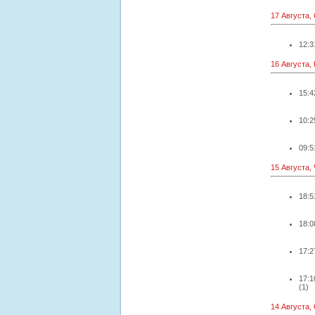
17 Августа,
12:3
16 Августа,
15:4
10:2
09:5
15 Августа,
18:5
18:0
17:2
17:1
(1)
14 Августа,