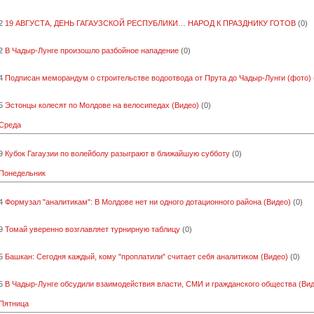
2
19 АВГУСТА, ДЕНЬ ГАГАУЗСКОЙ РЕСПУБЛИКИ… НАРОД К ПРАЗДНИКУ ГОТОВ
(0)
2
В Чадыр-Лунге произошло разбойное нападение
(0)
4
Подписан меморандум о строительстве водоотвода от Прута до Чадыр-Лунги (фото)
5
Эстонцы колесят по Молдове на велосипедах (Видео)
(0)
 Среда
9
Кубок Гагаузии по волейболу разыграют в ближайшую субботу
(0)
 Понедельник
4
Формузал "аналитикам": В Молдове нет ни одного дотационного района (Видео)
(0)
9
Томай уверенно возглавляет турнирную таблицу
(0)
5
Башкан: Сегодня каждый, кому "проплатили" считает себя аналитиком (Видео)
(0)
5
В Чадыр-Лунге обсудили взаимодействия власти, СМИ и гражданского общества (Ви
 Пятница