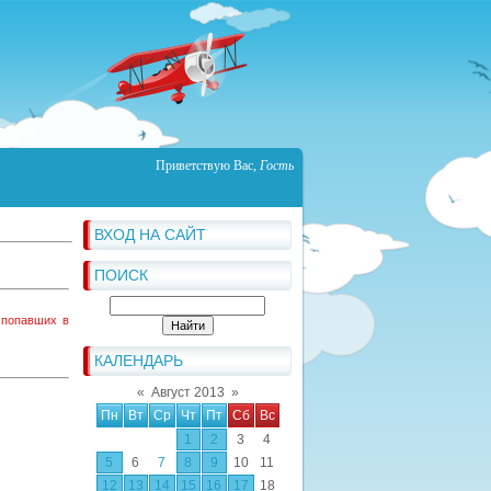
Приветствую Вас
,
Гость
ВХОД НА САЙТ
ПОИСК
 попавших в
КАЛЕНДАРЬ
«
Август 2013
»
Пн
Вт
Ср
Чт
Пт
Сб
Вс
1
2
3
4
5
6
7
8
9
10
11
12
13
14
15
16
17
18