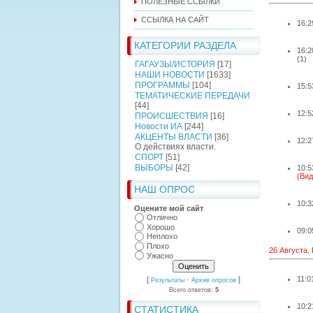
ПОЛЕЗНЫЕ ССЫЛКИ
ССЫЛКА НА САЙТ
16:2
КАТЕГОРИИ РАЗДЕЛА
16:2
(1)
ГАГАУЗЫ/ИСТОРИЯ
[17]
НАШИ НОВОСТИ
[1633]
ПРОГРАММЫ
[104]
15:5
ТЕМАТИЧЕСКИЕ ПЕРЕДАЧИ
[44]
12:5
ПРОИСШЕСТВИЯ
[16]
Новости ИА
[244]
АКЦЕНТЫ ВЛАСТИ
[36]
12:2
О действиях власти.
СПОРТ
[51]
ВЫБОРЫ
[42]
10:5
(Вид
НАШ ОПРОС
10:3
Оцените мой сайт
Отлично
Хорошо
09:0
Неплохо
Плохо
26 Августа,
Ужасно
11:0
[
·
]
Результаты
Архив опросов
Всего ответов:
5
10:2
СТАТИСТИКА