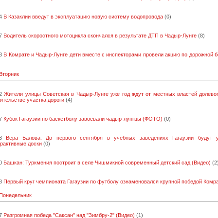
4
В Казаклии введут в эксплуатацию новую систему водопровода
(0)
7
Водитель скоростного мотоцикла скончался в результате ДТП в Чадыр-Лунге
(8)
3
В Комрате и Чадыр-Лунге дети вместе с инспекторами провели акцию по дорожной 
 Вторник
2
Жители улицы Советская в Чадыр-Лунге уже год ждут от местных властей долевог
ительстве участка дороги
(4)
7
Кубок Гагаузии по баскетболу завоевали чадыр-лунгцы (ФОТО)
(0)
3
Вера Балова: До первого сентября в учебных заведениях Гагаузии будут 
рактивные доски
(0)
0
Башкан: Туркмения построит в селе Чишмикиой современный детский сад (Видео)
(2
8
Первый круг чемпионата Гагаузии по футболу ознаменовался крупной победой Комр
 Понедельник
7
Разгромная победа "Саксан" над "Зимбру-2" (Видео)
(1)