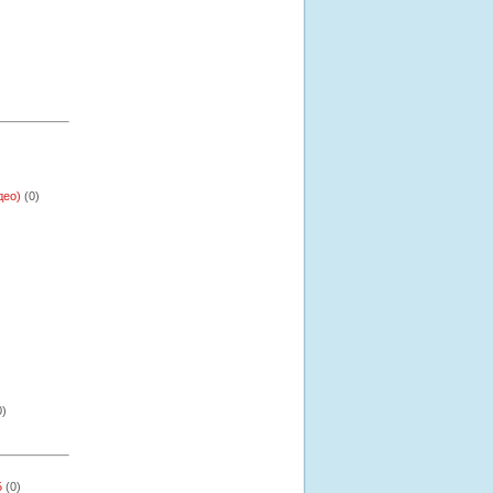
део)
(0)
0)
Б
(0)