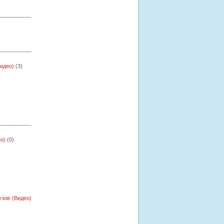
Видео)
(3)
о)
(0)
узов (Видео)