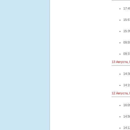
17:4
15:5
15:3
09:5
09:3
13 Августа,
14:3
14:1
12 Августа,
16:0
14:5
14:1