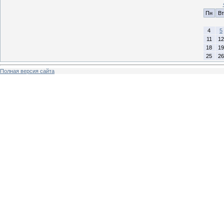
Пн
Вт
4
5
11
12
18
19
25
26
Полная версия сайта