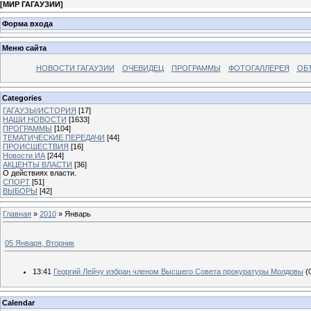
[
МИР ГАГАУЗИИ
]
Форма входа
Меню сайта
НОВОСТИ ГАГАУЗИИ
ОЧЕВИДЕЦ
ПРОГРАММЫ
ФОТОГАЛЛЕРЕЯ
ОБ
Categories
ГАГАУЗЫ/ИСТОРИЯ
[17]
НАШИ НОВОСТИ
[1633]
ПРОГРАММЫ
[104]
ТЕМАТИЧЕСКИЕ ПЕРЕДАЧИ
[44]
ПРОИСШЕСТВИЯ
[16]
Новости ИА
[244]
АКЦЕНТЫ ВЛАСТИ
[36]
О действиях власти.
СПОРТ
[51]
ВЫБОРЫ
[42]
Главная
»
2010
»
Январь
05 Января, Вторник
13:41
Георгий Лейчу избран членом Высшего Совета прокуратуры Молдовы
(
Calendar