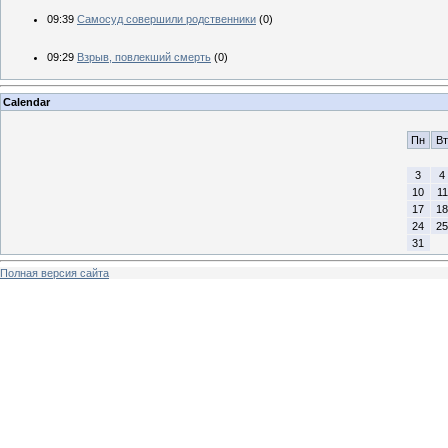
09:39
Самосуд совершили родственники
(0)
09:29
Взрыв, повлекший смерть
(0)
Calendar
Пн
Вт
3
4
10
11
17
18
24
25
31
Полная версия сайта