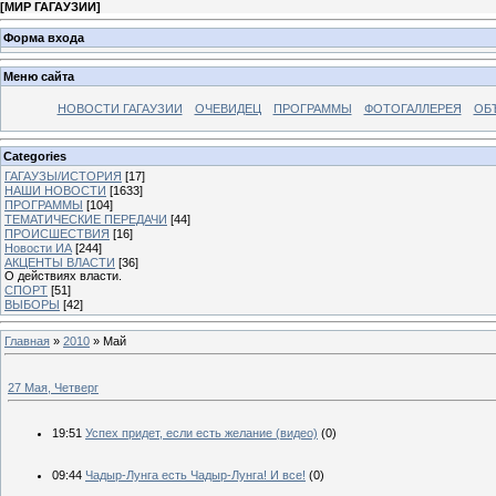
[
МИР ГАГАУЗИИ
]
Форма входа
Меню сайта
НОВОСТИ ГАГАУЗИИ
ОЧЕВИДЕЦ
ПРОГРАММЫ
ФОТОГАЛЛЕРЕЯ
ОБ
Categories
ГАГАУЗЫ/ИСТОРИЯ
[17]
НАШИ НОВОСТИ
[1633]
ПРОГРАММЫ
[104]
ТЕМАТИЧЕСКИЕ ПЕРЕДАЧИ
[44]
ПРОИСШЕСТВИЯ
[16]
Новости ИА
[244]
АКЦЕНТЫ ВЛАСТИ
[36]
О действиях власти.
СПОРТ
[51]
ВЫБОРЫ
[42]
Главная
»
2010
»
Май
27 Мая, Четверг
19:51
Успех придет, если есть желание (видео)
(0)
09:44
Чадыр-Лунга есть Чадыр-Лунга! И все!
(0)