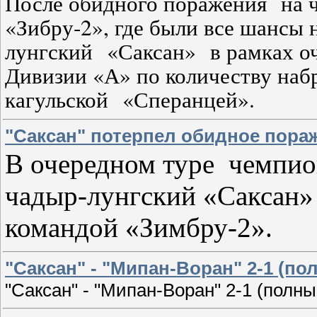
После обидного поражения
на 
«Зибру-2», где были все шансы 
лунгский
«Саксан»
в рамках о
Дивизии «А» по количеству наб
кагульской
«Сперанцей».
"Саксан" потерпел обидное пора
В очередном туре
чемпио
чадыр-лунгский «Саксан»
командой «Зимбру-2».
"Caкcaн" - "Мипан-Воран" 2-1 (по
"Caкcaн" - "Мипан-Воран" 2-1 (полны