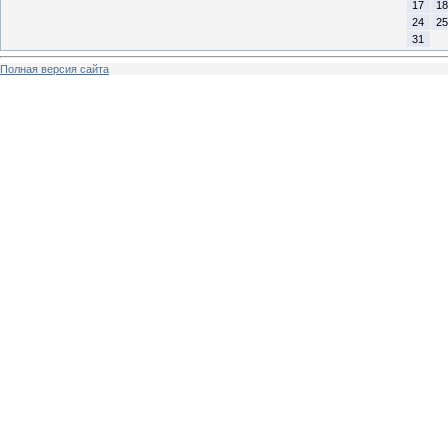
17
18
24
25
31
Полная версия сайта