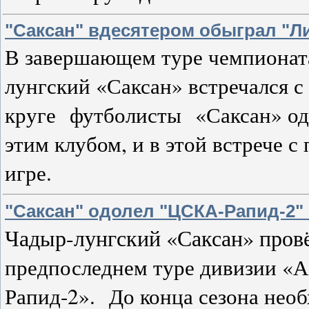
"Саксан" вдесятером обыграл "Л
В завершающем туре чемпионат
лунгский «Саксан» встречался с
круге футболисты «Саксан» од
этим клубом, и в этой встрече 
игре.
"Саксан" одолел "ЦСКА-Рапид-2" 
Чадыр-лунгский «Саксан» пров
предпоследнем туре дивизии «А
Рапид-2».
До конца сезона нео