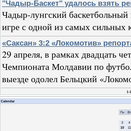
"Чадыр-Баскет" удалось взять ре
Чадыр-лунгский баскетбольный 
игре с одной из самых сильных
«Саксан» 3:2 «Локомотив» репор
29 апреля, в рамках двадцать ч
Чемпионата Молдавии по футбо
выезде одолел Бельцкий «Локом
1-
Calendar
Пн
Вт
3
4
10
11