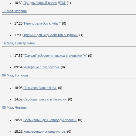
10:32
Предвыборный ролик ДПМ.
(1)
17 Мая, Вторник
17:23
Турнир за кубок клуба ""
(0)
17:09
Тренинг для журналистов в Турции.
(1)
16 Мая, Понедельник
17:57
"Саксан" обеспечил выход в дивизию "А"
(0)
09:54
Интервью с экспертом.
(0)
06 Мая, Пятница
18:05
Развитие баскетбола.
(0)
14:57
Свобода прессы в Гагаузии.
(0)
05 Мая, Четверг
20:21
Всемирный день свободы прессы.
(0)
18:22
Конференция журналистов.
(0)