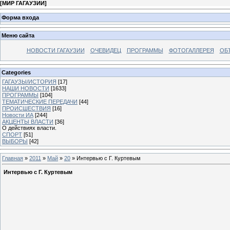
[
МИР ГАГАУЗИИ
]
Форма входа
Меню сайта
НОВОСТИ ГАГАУЗИИ
ОЧЕВИДЕЦ
ПРОГРАММЫ
ФОТОГАЛЛЕРЕЯ
ОБ
Categories
ГАГАУЗЫ/ИСТОРИЯ
[17]
НАШИ НОВОСТИ
[1633]
ПРОГРАММЫ
[104]
ТЕМАТИЧЕСКИЕ ПЕРЕДАЧИ
[44]
ПРОИСШЕСТВИЯ
[16]
Новости ИА
[244]
АКЦЕНТЫ ВЛАСТИ
[36]
О действиях власти.
СПОРТ
[51]
ВЫБОРЫ
[42]
Главная
»
2011
»
Май
»
20
» Интервью с Г. Куртевым
Интервью с Г. Куртевым