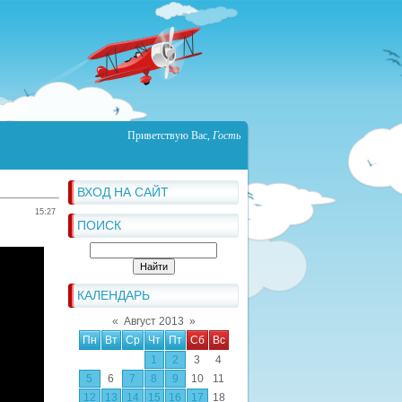
Приветствую Вас
,
Гость
ВХОД НА САЙТ
15:27
ПОИСК
КАЛЕНДАРЬ
«
Август 2013
»
Пн
Вт
Ср
Чт
Пт
Сб
Вс
1
2
3
4
5
6
7
8
9
10
11
12
13
14
15
16
17
18