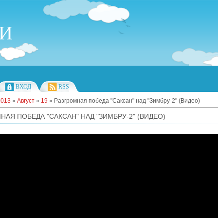
ИИ
ВХОД
RSS
2013
»
Август
»
19
» Разгромная победа "Саксан" над "Зимбру-2" (Видео)
НАЯ ПОБЕДА "САКСАН" НАД "ЗИМБРУ-2" (ВИДЕО)