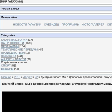
[
МИР ГАГАУЗИИ
]
Форма входа
Меню сайта
НОВОСТИ ГАГАУЗИИ
ОЧЕВИДЕЦ
ПРОГРАММЫ
ФОТОГАЛЛЕРЕЯ
ОБ
Categories
ГАГАУЗЫ/ИСТОРИЯ
[17]
НАШИ НОВОСТИ
[1633]
ПРОГРАММЫ
[104]
ТЕМАТИЧЕСКИЕ ПЕРЕДАЧИ
[44]
ПРОИСШЕСТВИЯ
[16]
Новости ИА
[244]
АКЦЕНТЫ ВЛАСТИ
[36]
О действиях власти.
СПОРТ
[51]
ВЫБОРЫ
[42]
Главная
»
2013
»
Август
»
22
» Дмитрий Зиров: Мы с Добровым провозгласили Гагаузс
Дмитрий Зиров: Мы с Добровым провозгласили Гагаузскую Республику между 