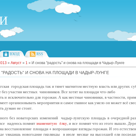
ИИ
ВХОД
RSS
2013
»
Август
»
1
» И снова "радость" и снова на площади в Чадыр-Лунге
 "РАДОСТЬ" И СНОВА НА ПЛОЩАДИ В ЧАДЫР-ЛУНГЕ
гская
городская площадь так и тянет магнитом местную власть или других су
е без участия местных
чиновников. Все хотят на площади что-либо
ть и исключительно для горожан.
А как местные чиновники, в частности, при
еет организовывать мероприятия и самое главное как умело он может всё свес
ть думаю не стоит.
ного без новаторских изменений чадыр-лунгскую площадь в очередной ра
 все
надеюсь помнят
знаменитую ёлку
, и
все помнят что из этого вышло. Дер
 на восстановление
площади + вопрошающие взгляды горожан. И это естествен
оде
увидишь новогодние гирлянды в июле
месяце на высохшей ели посреди