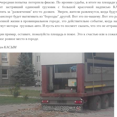
Очередная попытка
потерпела фиаско. По иронии судьбы, в итоге на площади
оит
застрявший одинокий грузовик с большой красочной надписью К
тить за "развлечения" кто-то должен. Уверен, жители развлекутся, когда буд
ранспорт будет вытягивать из "борозды" другой.
Вот это по-нашему. Вот это р
ренной жизни в провинциальном
городе, это действительно событие, когда н
вут моторы грузовых авто. И пусть кто-то посмеет
сказать, что это не аттрак
ин примар, оставьте,
пожалуйста площадь в покое. Это к счастью или к сожа
ное
ровное место в городе
.
слан КАСЫМ