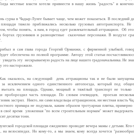
Тогда местные власти хотели
привнести в нашу жизнь "радость" и конечн
день сурка в Чадыр-Лунге бывает чаще, чем может
показаться. В последний д
й площади тяжело приближались
несколько грузовых автотранспорта. Не
том, чтобы
понять, к нам, в город едет
развлекательный аттракцион. Об эт
а бортах грузовиков и разноцветные сказочные персонажи. В воздухе сра
".
ибыл и сам глава города Георгий Орманжи, с фирменной улыбкой, гово
будет обеспечена по полной программе. Автору этой статьи посчастливилос
 увидеть эту нескрываемую радость на лице нашего градоначальника. Не знаю
зу это насторожило
.
 Как оказалось, на следующий день аттракционы так и не были запущен
, за исключением одного единственного автопоезда, который под
общее
я въехать на площадь. Однако, мощный и
тяжёлый транспорт не только 
ки пробороздил часть площади.
По словам очевидцев, проехав несколь
узовик застрял.
Никто, ни сами владельцы аттракционов, ни местная власть Ч
достного примара не подумала, каким образом тротуарная плитка, примерн
 в своё время уложенная "по всем строительным
нормам" может выдержать 
сит десятки тонн.
лунгской городской площади ежедневно проводят
вечера мамы с детьми. Кто-
, на велосипедах. Но кому-то, а
мы знаем, кому всегда хочется "разнообра