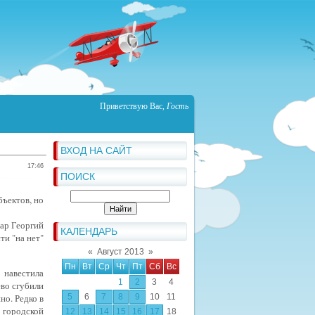
Приветствую Вас
,
Гость
ВХОД НА САЙТ
17:46
ПОИСК
бъектов, но
мар Георгий
КАЛЕНДАРЬ
ти "на нет"
«
Август 2013
»
Пн
Вт
Ср
Чт
Пт
Сб
Вс
з
навестила
1
2
3
4
ево сгубили
но. Редко в
5
6
7
8
9
10
11
 городской
12
13
14
15
16
17
18