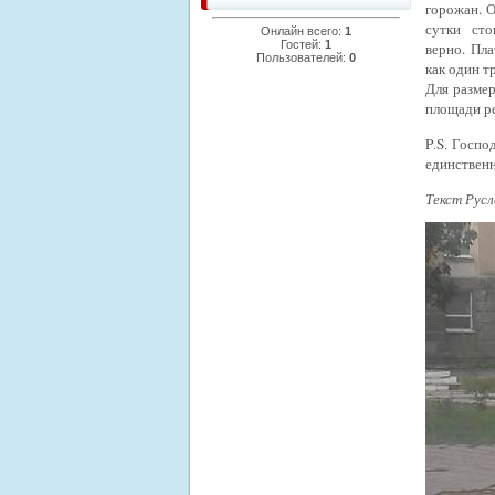
горожан. 
сутки ст
Онлайн всего:
1
Гостей:
1
верно.
Пла
Пользователей:
0
как один т
Для разме
площади ре
P
S
Господ
.
.
единствен
Текст Ру