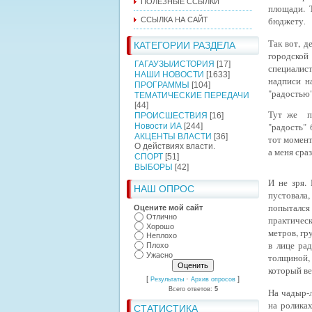
ПОЛЕЗНЫЕ ССЫЛКИ
площади. 
бюджету
ССЫЛКА НА САЙТ
.
Так вот, 
КАТЕГОРИИ РАЗДЕЛА
городско
ГАГАУЗЫ/ИСТОРИЯ
[17]
специалис
НАШИ НОВОСТИ
[1633]
надписи н
ПРОГРАММЫ
[104]
"радостью
ТЕМАТИЧЕСКИЕ ПЕРЕДАЧИ
[44]
Тут же пр
ПРОИСШЕСТВИЯ
[16]
"радость" 
Новости ИА
[244]
АКЦЕНТЫ ВЛАСТИ
[36]
тот момент
О действиях власти.
а меня сра
СПОРТ
[51]
ВЫБОРЫ
[42]
И не зря.
НАШ ОПРОС
пустовала
попыталс
Оцените мой сайт
Отлично
практичес
Хорошо
метров, гр
Неплохо
в
лице ра
Плохо
Ужасно
толщиной,
который ве
[
·
]
Результаты
Архив опросов
Всего ответов:
5
На чадыр-
на роликах
СТАТИСТИКА