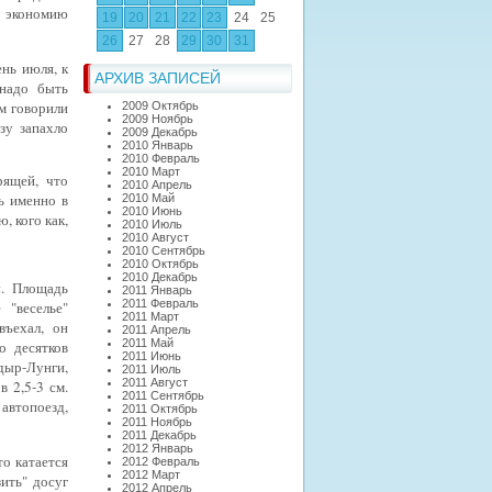
о экономию
19
20
21
22
23
24
25
26
27
28
29
30
31
ень июля, к
АРХИВ ЗАПИСЕЙ
 надо быть
ом
говорили
2009 Октябрь
2009 Ноябрь
зу запахло
2009 Декабрь
2010 Январь
2010 Февраль
2010 Март
рящей, что
2010 Апрель
ь именно в
2010 Май
2010 Июнь
, кого как,
2010 Июль
2010 Август
2010 Сентябрь
2010 Октябрь
2010 Декабрь
ы.
Площадь
2011 Январь
2011 Февраль
 "веселье"
2011 Март
въехал, он
2011 Апрель
2011 Май
ко
десятков
2011 Июнь
адыр-Лунги,
2011 Июль
2011 Август
о
в 2,5-3 см.
2011 Сентябрь
автопоезд,
2011 Октябрь
2011 Ноябрь
2011 Декабрь
2012 Январь
то катается
2012 Февраль
2012 Март
зить" досуг
2012 Апрель