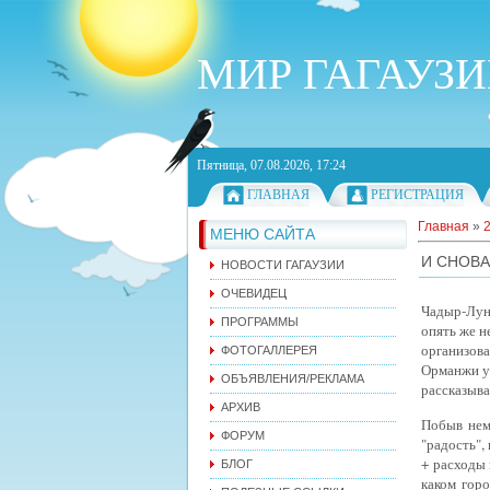
МИР ГАГАУЗ
Пятница, 07.08.2026, 17:24
ГЛАВНАЯ
РЕГИСТРАЦИЯ
Главная
»
МЕНЮ САЙТА
И СНОВА
НОВОСТИ ГАГАУЗИИ
ОЧЕВИДЕЦ
Чадыр-Лун
ПРОГРАММЫ
опять же н
организова
ФОТОГАЛЛЕРЕЯ
Орманжи ум
ОБЪЯВЛЕНИЯ/РЕКЛАМА
рассказыва
АРХИВ
Побыв нем
ФОРУМ
"радость",
+ расходы
БЛОГ
каком гор