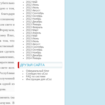
2012 Май
губительно
2012 Июнь
дею о том,
2012 Июль
2012 Август
 благодаря
2012 Сентябрь
2012 Октябрь
успешному
2012 Ноябрь
2012 Декабрь
ом свете и
2013 Январь
2013 Февраль
Формузала,
2013 Март
2013 Апрель
рину Влах,
2013 Май
2013 Июнь
в том, что
2013 Июль
2013 Август
инственный
2013 Сентябрь
2013 Октябрь
ов сделать
2013 Ноябрь
2013 Декабрь
аявлениях,
2014 Январь
ирателями.
ДРУЗЬЯ САЙТА
свете всех
Официальный блог
Республики
Сообщество uCoz
FAQ по системе
олученной
Инструкции для uCoz
дж одной из
дова.
менить (на
агаузии. В