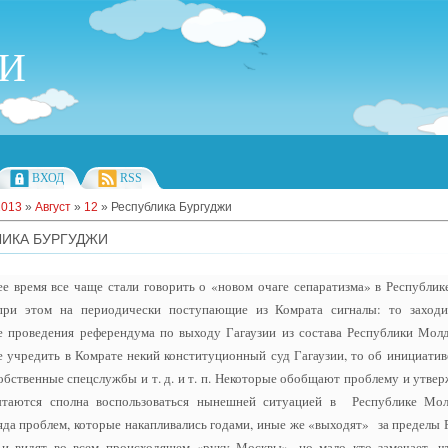
ИИ
ВХОД
RSS
2013
»
Август
»
12
» Республика Бургуджи
ИКА БУРГУДЖИ
е время все чаще стали говорить о «новом очаге сепаратизма» в Республик
при этом на периодически поступающие из Комрата сигналы: то заход
е проведения референдума по выходу Гагаузии из состава Республики Молд
 учредить в Комрате некий конституционный суд Гагаузии, то об инициативе
обственные спецслужбы и т. д. и т. п. Некоторые обобщают проблему и утве
ытаются сполна воспользоваться нынешней ситуацией в Республике Мо
да проблем, которые накапливались годами, иные же «выходят» за пределы 
 видят во всем происходящем «руку Москвы», но мало кто замечает, ч