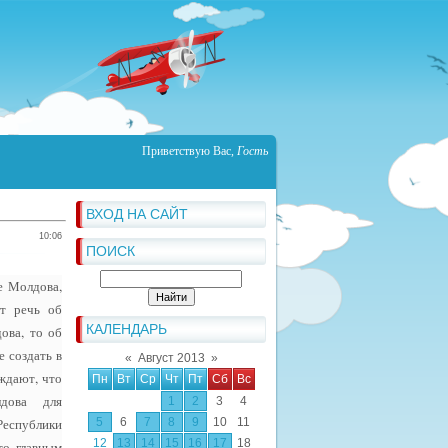
Приветствую Вас
,
Гость
ВХОД НА САЙТ
10:06
ПОИСК
е Молдова,
ит речь об
КАЛЕНДАРЬ
ова, то об
 создать в
«
Август 2013
»
рждают, что
Пн
Вт
Ср
Чт
Пт
Сб
Вс
лдова для
1
2
3
4
Республики
5
6
7
8
9
10
11
12
13
14
15
16
17
18
то главным