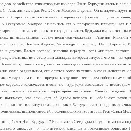
же деле воздействие этих открытых выходок Ивана Бургуджи очень и очень 
мой Гагаузии, так и для Республики Молдова в целом. Он компрометирует и
ев и Комрат нашли практически совершенную формулу сосуществования,
 Республике Молдова относились как к прекрасному примеру, как к 
 гармоничного межэтнического сосуществования. Бургуджи выставляет в плох
стных на национальном уровне политиков-уроженцев Гагаузии: Михаила 
онстантинова, Николая Дудогло, Александра Стояногло, Олега Гаризана, И
ха и других. Посыл, который косвенно передает этот активист, состоит 
ующие политики не в состоянии защищать интересы гагаузов, что он – их ед
 Более того, своими выходками он вынуждает вышеперечисленных политик
ение более радикальным, становиться более жесткими в своих действиях и з
тивном случае им грозит предстать в дурном свете перед собственными изб
мое серьезное заключается в том, что Бургуджи выставляет в невыгодном 
 тыс. гагаузов, населяющих территорию автономии. Многие граждане 
не понимают, что речь идет об одном человеке и обобщают поток п
, считая, что все гагаузы такие же, как и Бургуджи , а это подрывает ими
гочисленных национальностей, проживающих на территории Республики Мол
тоге добился Иван Бургуджи ? Вне сомнений ему удалось уже во многом под
бличного дискурса) и политический класс, да и гражданское общество Г