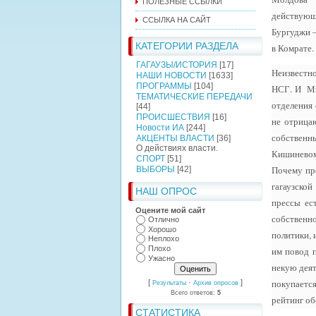
ПОЛЕЗНЫЕ ССЫЛКИ
действующ
ССЫЛКА НА САЙТ
Бургуджи –
КАТЕГОРИИ РАЗДЕЛА
в Комрате.
ГАГАУЗЫ/ИСТОРИЯ
[17]
Неизвестно
НАШИ НОВОСТИ
[1633]
ПРОГРАММЫ
[104]
НСГ. И Мих
ТЕМАТИЧЕСКИЕ ПЕРЕДАЧИ
отделения 
[44]
ПРОИСШЕСТВИЯ
[16]
не отрицаю
Новости ИА
[244]
собственн
АКЦЕНТЫ ВЛАСТИ
[36]
О действиях власти.
Кишиневом,
СПОРТ
[51]
Почему пре
ВЫБОРЫ
[42]
гагаузско
НАШ ОПРОС
прессы ес
Оцените мой сайт
собственно
Отлично
Хорошо
политики, 
Неплохо
Плохо
им повод 
Ужасно
некую деят
покупаетс
[
·
]
Результаты
Архив опросов
Всего ответов:
5
рейтинг об
СТАТИСТИКА