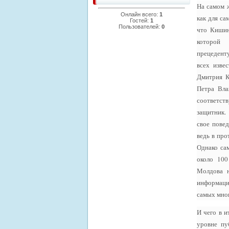
На самом 
Онлайн всего:
1
как для са
Гостей:
1
Пользователей:
0
что Кишин
которой к
прецеденту
всех изве
Дмитрия К
Петра Вла
соответств
защитник.
свое повед
ведь в про
Однако са
около 100
Молдова 
информации
самых мно
И чего в и
уровне пу