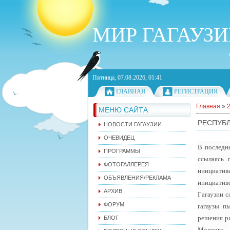
МИР ГАГАУЗ
Пятница, 07.08.2026, 01:41
ГЛАВНАЯ
РЕГИСТРАЦИЯ
Главная
»
МЕНЮ САЙТА
РЕСПУБЛ
НОВОСТИ ГАГАУЗИИ
ОЧЕВИДЕЦ
В последне
ПРОГРАММЫ
ссылаясь 
ФОТОГАЛЛЕРЕЯ
инициатив
ОБЪЯВЛЕНИЯ/РЕКЛАМА
инициативе
АРХИВ
Гагаузии с
ФОРУМ
гагаузы п
решения ря
БЛОГ
Молдова и