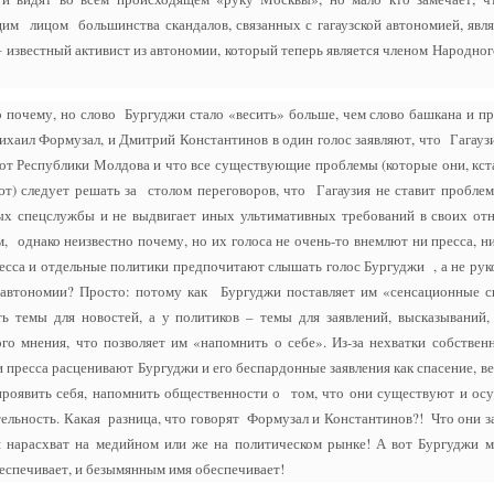
им лицом большинства скандалов, связанных с гагаузской автономией, явл
 известный активист из автономии, который теперь является членом Народно
 почему, но слово Бургуджи стало «весить» больше, чем слово башкана и пр
аил Формузал, и Дмитрий Константинов в один голос заявляют, что Гагаузи
от Республики Молдова и что все существующие проблемы (которые они, кста
т) следует решать за столом переговоров, что Гагаузия не ставит проблем
ых спецслужбы и не выдвигает иных ультимативных требований в своих от
 однако неизвестно почему, но их голоса не очень-то внемлют ни пресса, н
сса и отдельные политики предпочитают слышать голос Бургуджи , а не рук
й автономии? Просто: потому как Бургуджи поставляет им «сенсационные 
ть темы для новостей, а у политиков – темы для заявлений, высказываний,
го мнения, что позволяет им «напомнить о себе». Из-за нехватки собствен
и пресса расценивают Бургуджи и его беспардонные заявления как спасение, в
проявить себя, напомнить общественности о том, что они существуют и ос
ельность. Какая разница, что говорят Формузал и Константинов?! Что они з
я нарасхват на медийном или же на политическом рынке! А вот Бургуджи 
еспечивает, и безымянным имя обеспечивает!