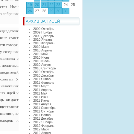
19
20
21
22
23
24
25
яется Иван
26
27
28
29
30
31
го собрания
АРХИВ ЗАПИСЕЙ
2009 Октябрь
едседателя
2009 Ноябрь
2009 Декабрь
я не хочет
2010 Январь
2010 Февраль
ти говоря,
2010 Март
2010 Апрель
у создания
2010 Май
ношениях с
2010 Июнь
2010 Июль
и политики.
2010 Август
2010 Сентябрь
оводителей
2010 Октябрь
2010 Декабрь
сюжеты». У
2011 Январь
2011 Февраль
 изложения
2011 Март
2011 Апрель
ных идей и
2011 Май
2011 Июнь
едь он дает
2011 Июль
2011 Август
уществляют
2011 Сентябрь
2011 Октябрь
аявляют, не
2011 Ноябрь
2011 Декабрь
молодец: и
2012 Январь
2012 Февраль
2012 Март
2012 Апрель