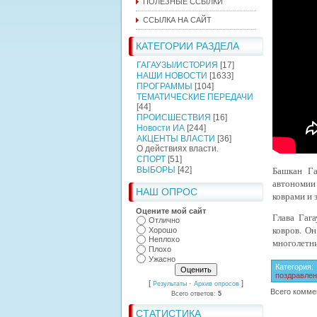
ПОЛЕЗНЫЕ ССЫЛКИ
ССЫЛКА НА САЙТ
КАТЕГОРИИ РАЗДЕЛА
ГАГАУЗЫ/ИСТОРИЯ
[17]
НАШИ НОВОСТИ
[1633]
ПРОГРАММЫ
[104]
ТЕМАТИЧЕСКИЕ ПЕРЕДАЧИ
[44]
ПРОИСШЕСТВИЯ
[16]
Новости ИА
[244]
АКЦЕНТЫ ВЛАСТИ
[36]
О действиях власти.
СПОРТ
[51]
Башкан Га
ВЫБОРЫ
[42]
автономии
НАШ ОПРОС
коврами и 
Оцените мой сайт
Глава Гага
Отлично
ковров.
Он
Хорошо
Неплохо
многолетни
Плохо
Ужасно
Категория
:
поздравле
[
·
]
Результаты
Архив опросов
Всего комме
Всего ответов:
5
СТАТИСТИКА