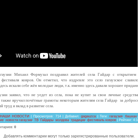
гаузии Михаил Формузал поздравил жителей села Гайдар с открытием 
 фестиваля ковров. Он отметил, что издревле это село гагаузское славил
здесь искали себе жён молодые люди, т.к. именно здесь давали хорошее придан
узии заявил, что не уедет из села, пока не купит за свои личные средства
 также вручил почётные грамоты некоторым жителям села Гайдар за доброс
й труд и вклад в развитие села.
НАШИ НОВОСТИ
|
Просмотров
:
714
|
Добавил
:
gagauzca
|
Теги
:
гагаузия
,
башкан
,
ние
,
новости гагаузии
,
ТВ
,
Гайдары
,
молдова
,
традиции
,
фестиваль ковров
|
Рейтинг
:
4.0
нтариев
:
0
Добавлять комментарии могут только зарегистрированные пользователи.