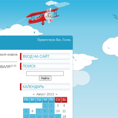
Приветствую Вас
,
Гость
валя ковров
ВХОД НА САЙТ
ПОИСК
ВАЛЯ
10:32
КАЛЕНДАРЬ
«
Август 2013
»
Пн
Вт
Ср
Чт
Пт
Сб
Вс
1
2
3
4
5
6
7
8
9
10
11
12
13
14
15
16
17
18