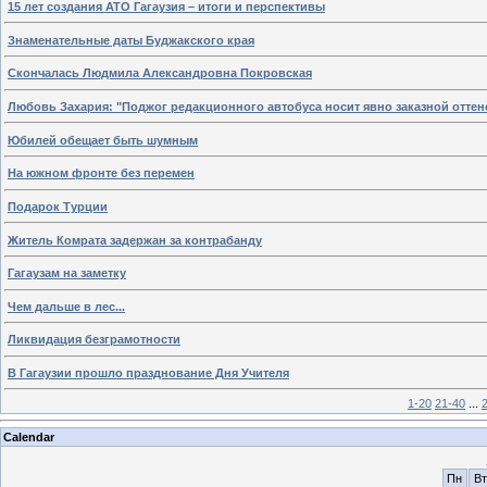
15 лет создания АТО Гагаузия – итоги и перспективы
Знаменательные даты Буджакского края
Скончалась Людмила Александровна Покровская
Любовь Захария: "Поджог редакционного автобуса носит явно заказной оттен
Юбилей обещает быть шумным
На южном фронте без перемен
Подарок Турции
Житель Комрата задержан за контрабанду
Гагаузам на заметку
Чем дальше в лес...
Ликвидация безграмотности
В Гагаузии прошло празднование Дня Учителя
1-20
21-40
...
Calendar
Пн
Вт