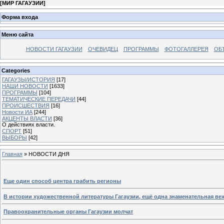
[
МИР ГАГАУЗИИ
]
Форма входа
Меню сайта
НОВОСТИ ГАГАУЗИИ
ОЧЕВИДЕЦ
ПРОГРАММЫ
ФОТОГАЛЛЕРЕЯ
ОБ
Categories
ГАГАУЗЫ/ИСТОРИЯ
[17]
НАШИ НОВОСТИ
[1633]
ПРОГРАММЫ
[104]
ТЕМАТИЧЕСКИЕ ПЕРЕДАЧИ
[44]
ПРОИСШЕСТВИЯ
[16]
Новости ИА
[244]
АКЦЕНТЫ ВЛАСТИ
[36]
О действиях власти.
СПОРТ
[51]
ВЫБОРЫ
[42]
Главная
»
НОВОСТИ ДНЯ
Еще один способ центра грабить регионы
В истории художественной литературы Гагаузии, ещё одна знаменательная ве
Правоохранительные органы Гагаузии молчат