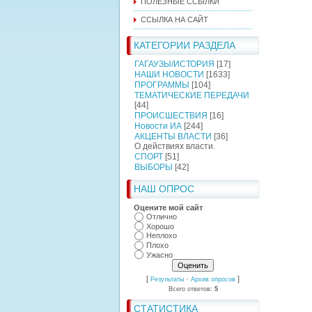
ПОЛЕЗНЫЕ ССЫЛКИ
ССЫЛКА НА САЙТ
КАТЕГОРИИ РАЗДЕЛА
ГАГАУЗЫ/ИСТОРИЯ
[17]
НАШИ НОВОСТИ
[1633]
ПРОГРАММЫ
[104]
ТЕМАТИЧЕСКИЕ ПЕРЕДАЧИ
[44]
ПРОИСШЕСТВИЯ
[16]
Новости ИА
[244]
АКЦЕНТЫ ВЛАСТИ
[36]
О действиях власти.
СПОРТ
[51]
ВЫБОРЫ
[42]
НАШ ОПРОС
Оцените мой сайт
Отлично
Хорошо
Неплохо
Плохо
Ужасно
[
·
]
Результаты
Архив опросов
Всего ответов:
5
СТАТИСТИКА