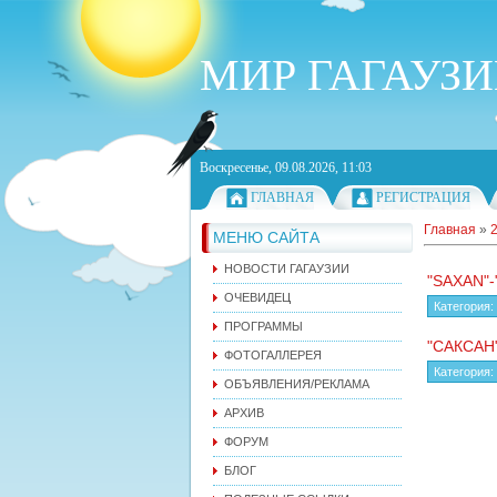
МИР ГАГАУЗ
Воскресенье, 09.08.2026, 11:03
ГЛАВНАЯ
РЕГИСТРАЦИЯ
Главная
»
МЕНЮ САЙТА
НОВОСТИ ГАГАУЗИИ
"SAXAN"
ОЧЕВИДЕЦ
Категория:
ПРОГРАММЫ
"САКСАН
ФОТОГАЛЛЕРЕЯ
Категория:
ОБЪЯВЛЕНИЯ/РЕКЛАМА
АРХИВ
ФОРУМ
БЛОГ