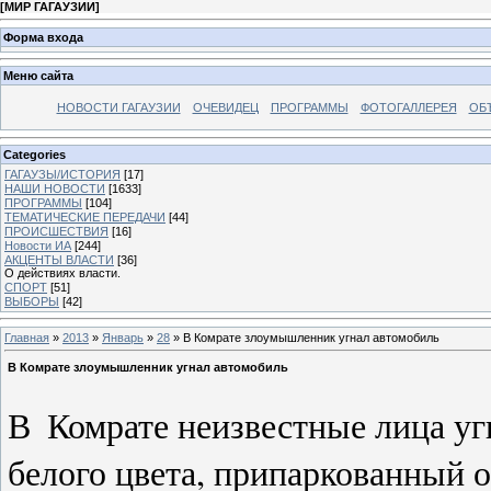
[
МИР ГАГАУЗИИ
]
Форма входа
Меню сайта
НОВОСТИ ГАГАУЗИИ
ОЧЕВИДЕЦ
ПРОГРАММЫ
ФОТОГАЛЛЕРЕЯ
ОБ
Categories
ГАГАУЗЫ/ИСТОРИЯ
[17]
НАШИ НОВОСТИ
[1633]
ПРОГРАММЫ
[104]
ТЕМАТИЧЕСКИЕ ПЕРЕДАЧИ
[44]
ПРОИСШЕСТВИЯ
[16]
Новости ИА
[244]
АКЦЕНТЫ ВЛАСТИ
[36]
О действиях власти.
СПОРТ
[51]
ВЫБОРЫ
[42]
Главная
»
2013
»
Январь
»
28
» В Комрате злоумышленник угнал автомобиль
В Комрате злоумышленник угнал автомобиль
В
Комрате неизвестные лица уг
белого цвета, припаркованный о