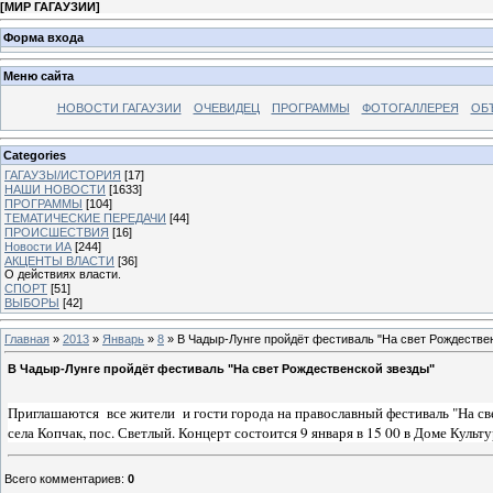
[
МИР ГАГАУЗИИ
]
Форма входа
Меню сайта
НОВОСТИ ГАГАУЗИИ
ОЧЕВИДЕЦ
ПРОГРАММЫ
ФОТОГАЛЛЕРЕЯ
ОБ
Categories
ГАГАУЗЫ/ИСТОРИЯ
[17]
НАШИ НОВОСТИ
[1633]
ПРОГРАММЫ
[104]
ТЕМАТИЧЕСКИЕ ПЕРЕДАЧИ
[44]
ПРОИСШЕСТВИЯ
[16]
Новости ИА
[244]
АКЦЕНТЫ ВЛАСТИ
[36]
О действиях власти.
СПОРТ
[51]
ВЫБОРЫ
[42]
Главная
»
2013
»
Январь
»
8
» В Чадыр-Лунге пройдёт фестиваль "На свет Рождестве
В Чадыр-Лунге пройдёт фестиваль "На свет Рождественской звезды"
Приглашаются все жители и гости города на православный фестиваль "На св
села Копчак, пос. Светлый. Концерт состоится 9 января в 15 00 в Доме Куль
Всего комментариев
:
0