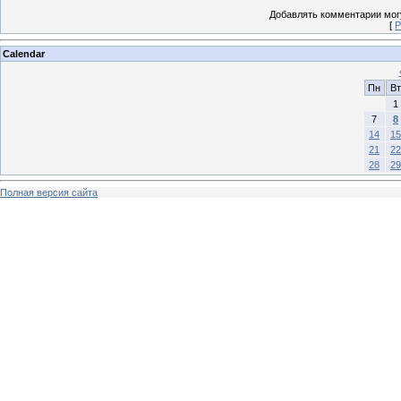
Добавлять комментарии могу
[
Р
Calendar
Пн
Вт
1
7
8
14
15
21
22
28
29
Полная версия сайта