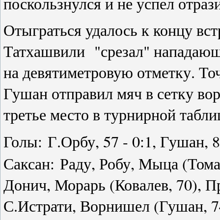
поскользнулся и не успел отрази
Отыграться удалось к концу вст
Татхашвили "срезал" нападающе
на девятиметровую отметку. То
Гушан отправил мяч в сетку воро
третье место в турнирной табли
Голы: Г.Орбу, 57 - 0:1, Гушан, 86
Саксан: Раду, Робу, Мыца (Том
Донич, Морарь (Ковалев, 70), П
С.Истрати, Ворнишел (Гушан, 7