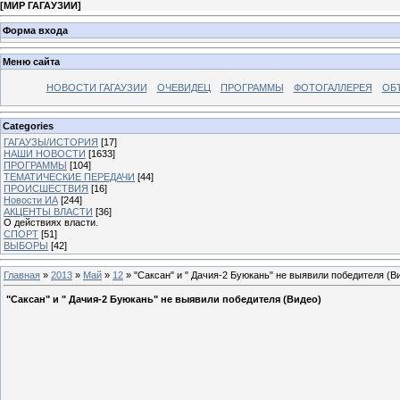
[
МИР ГАГАУЗИИ
]
Форма входа
Меню сайта
НОВОСТИ ГАГАУЗИИ
ОЧЕВИДЕЦ
ПРОГРАММЫ
ФОТОГАЛЛЕРЕЯ
ОБ
Categories
ГАГАУЗЫ/ИСТОРИЯ
[17]
НАШИ НОВОСТИ
[1633]
ПРОГРАММЫ
[104]
ТЕМАТИЧЕСКИЕ ПЕРЕДАЧИ
[44]
ПРОИСШЕСТВИЯ
[16]
Новости ИА
[244]
АКЦЕНТЫ ВЛАСТИ
[36]
О действиях власти.
СПОРТ
[51]
ВЫБОРЫ
[42]
Главная
»
2013
»
Май
»
12
» "Саксан" и " Дачия-2 Буюкань" не выявили победителя (В
"Саксан" и " Дачия-2 Буюкань" не выявили победителя (Видео)