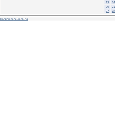
13
14
20
21
27
28
Полная версия сайта