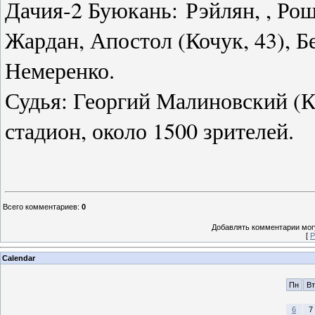
Дачия-2 Буюкань: Рэйлян, , Рош
Жардан, Апостол (Кочук, 43), Б
Немеренко.
Судья: Георгий Малиновский (К
стадион, около
1
500 зрителей.
Всего комментариев
:
0
Добавлять комментарии могу
[
Р
Calendar
Пн
Вт
6
7