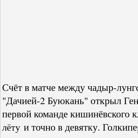
Счёт в матче между чадыр-лунг
"Дачией-2 Буюкань" открыл Ге
первой команде кишинёвского к
и точно в девятку. Голкип
лёту