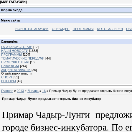
[
МИР ГАГАУЗИИ
]
Форма входа
Меню сайта
НОВОСТИ ГАГАУЗИИ
ОЧЕВИДЕЦ
ПРОГРАММЫ
ФОТОГАЛЛЕРЕЯ
ОБ
Categories
ГАГАУЗЫ/ИСТОРИЯ
[17]
НАШИ НОВОСТИ
[1633]
ПРОГРАММЫ
[104]
ТЕМАТИЧЕСКИЕ ПЕРЕДАЧИ
[44]
ПРОИСШЕСТВИЯ
[16]
Новости ИА
[244]
АКЦЕНТЫ ВЛАСТИ
[36]
О действиях власти.
СПОРТ
[51]
ВЫБОРЫ
[42]
Главная
»
2013
»
Январь
»
16
» Примар Чадыр-Лунги предлагает открыть бизнес-инку
Примар Чадыр-Лунги предлагает открыть бизнес-инкубатор
Примар Чадыр-Лунги предложил
городе бизнес-инкубатора. По е