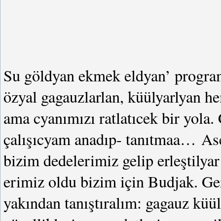
Su göldyan ekmek eldyan’ program
özyal gagauzlarlan, küülyarlyan he
ama cyanımızı ratlatıcek bir yola.
çalışıcyam anadıp- tanıtmaa… Ase
bizim dedelerimiz gelip erleştily
erimiz oldu bizim için Budjak. Gez
yakından tanıştıralım: gagauz küü