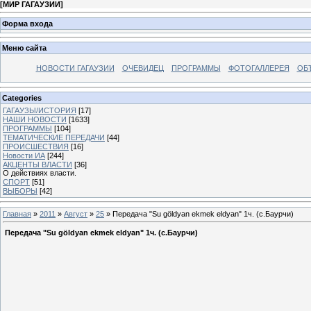
[
МИР ГАГАУЗИИ
]
Форма входа
Меню сайта
НОВОСТИ ГАГАУЗИИ
ОЧЕВИДЕЦ
ПРОГРАММЫ
ФОТОГАЛЛЕРЕЯ
ОБ
Categories
ГАГАУЗЫ/ИСТОРИЯ
[17]
НАШИ НОВОСТИ
[1633]
ПРОГРАММЫ
[104]
ТЕМАТИЧЕСКИЕ ПЕРЕДАЧИ
[44]
ПРОИСШЕСТВИЯ
[16]
Новости ИА
[244]
АКЦЕНТЫ ВЛАСТИ
[36]
О действиях власти.
СПОРТ
[51]
ВЫБОРЫ
[42]
Главная
»
2011
»
Август
»
25
» Передача "Su göldyan ekmek eldyan" 1ч. (с.Баурчи)
Передача "Su göldyan ekmek eldyan" 1ч. (с.Баурчи)