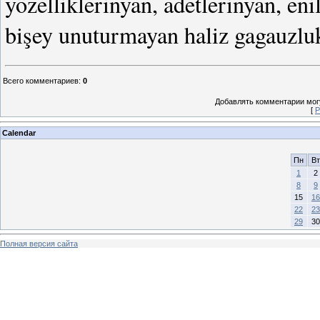
yözelliklerinyan, adetlerinyan, en
bişey unuturmayan haliz gagauzlu
Всего комментариев
:
0
Добавлять комментарии могу
[
Р
Calendar
Пн
Вт
1
2
8
9
15
16
22
23
29
30
Полная версия сайта