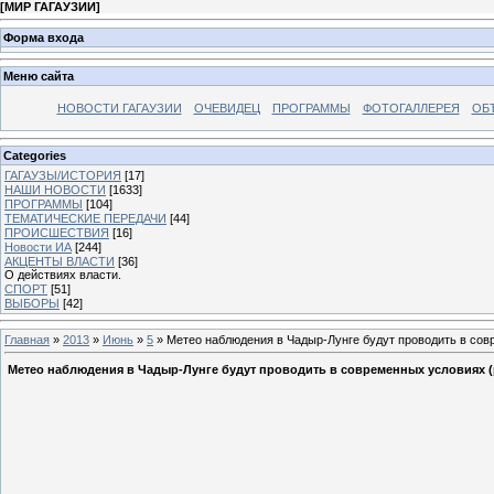
[
МИР ГАГАУЗИИ
]
Форма входа
Меню сайта
НОВОСТИ ГАГАУЗИИ
ОЧЕВИДЕЦ
ПРОГРАММЫ
ФОТОГАЛЛЕРЕЯ
ОБ
Categories
ГАГАУЗЫ/ИСТОРИЯ
[17]
НАШИ НОВОСТИ
[1633]
ПРОГРАММЫ
[104]
ТЕМАТИЧЕСКИЕ ПЕРЕДАЧИ
[44]
ПРОИСШЕСТВИЯ
[16]
Новости ИА
[244]
АКЦЕНТЫ ВЛАСТИ
[36]
О действиях власти.
СПОРТ
[51]
ВЫБОРЫ
[42]
Главная
»
2013
»
Июнь
»
5
» Метео наблюдения в Чадыр-Лунге будут проводить в сов
Метео наблюдения в Чадыр-Лунге будут проводить в современных условиях 