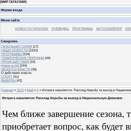
[
МИР ГАГАУЗИИ
]
Форма входа
Меню сайта
НОВОСТИ ГАГАУЗИИ
ОЧЕВИДЕЦ
ПРОГРАММЫ
ФОТОГАЛЛЕРЕЯ
ОБ
Categories
ГАГАУЗЫ/ИСТОРИЯ
[17]
НАШИ НОВОСТИ
[1633]
ПРОГРАММЫ
[104]
ТЕМАТИЧЕСКИЕ ПЕРЕДАЧИ
[44]
ПРОИСШЕСТВИЯ
[16]
Новости ИА
[244]
АКЦЕНТЫ ВЛАСТИ
[36]
О действиях власти.
СПОРТ
[51]
ВЫБОРЫ
[42]
Главная
»
2013
»
Май
»
6
» Интрига накаляется: Расклад борьбы за выход в Национа
Интрига накаляется: Расклад борьбы за выход в Национальную Дивизию
Чем ближе завершение сезона, 
приобретает вопрос, как будет 