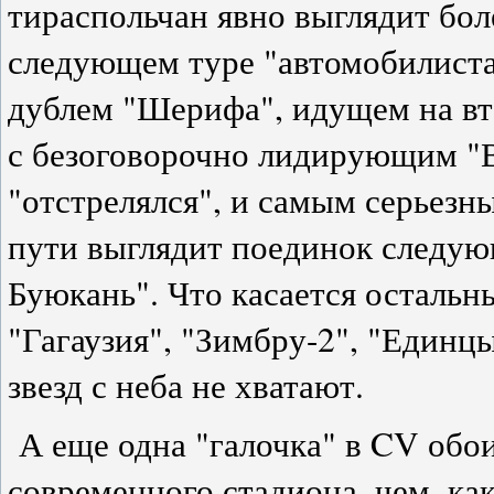
тираспольчан явно выглядит бол
следующем туре "автомобилиста
дублем "Шерифа", идущем на вто
с безоговорочно лидирующим "В
"отстрелялся", и самым серьез
пути выглядит поединок следую
Буюкань". Что касается остальны
"Гагаузия", "Зимбру-2", "Единцы
звезд с неба не хватают.
А еще одна "галочка" в CV обои
современного стадиона, чем, как