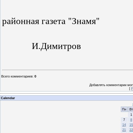
районная г
И.Димитров
Всего комментариев
:
0
Добавлять комментарии могу
[
Р
Calendar
Пн
Вт
1
7
8
14
15
21
22