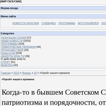
[
МИР ГАГАУЗИИ
]
Форма входа
Меню сайта
НОВОСТИ ГАГАУЗИИ
ОЧЕВИДЕЦ
ПРОГРАММЫ
ФОТОГАЛЛЕРЕЯ
ОБ
Categories
ГАГАУЗЫ/ИСТОРИЯ
[17]
НАШИ НОВОСТИ
[1633]
ПРОГРАММЫ
[104]
ТЕМАТИЧЕСКИЕ ПЕРЕДАЧИ
[44]
ПРОИСШЕСТВИЯ
[16]
Новости ИА
[244]
АКЦЕНТЫ ВЛАСТИ
[36]
О действиях власти.
СПОРТ
[51]
ВЫБОРЫ
[42]
Главная
»
2013
»
Январь
»
30
» «Герой» нашего времени
«Герой» нашего времени
Когда-то в бывшем Советском С
патриотизма и порядочности, от