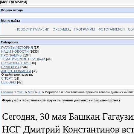
[
МИР ГАГАУЗИИ
]
Форма входа
Меню сайта
НОВОСТИ ГАГАУЗИИ
ОЧЕВИДЕЦ
ПРОГРАММЫ
ФОТОГАЛЛЕРЕЯ
ОБ
Categories
ГАГАУЗЫ/ИСТОРИЯ
[17]
НАШИ НОВОСТИ
[1633]
ПРОГРАММЫ
[104]
ТЕМАТИЧЕСКИЕ ПЕРЕДАЧИ
[44]
ПРОИСШЕСТВИЯ
[16]
Новости ИА
[244]
АКЦЕНТЫ ВЛАСТИ
[36]
О действиях власти.
СПОРТ
[51]
ВЫБОРЫ
[42]
Главная
»
2013
»
Май
»
30
» Формузал и Константинов вручили главам дипмиссий пис
Формузал и Константинов вручили главам дипмиссий письмо-протест
Сегодня, 30 мая Башкан Гагауз
НСГ Дмитрий Константинов встр