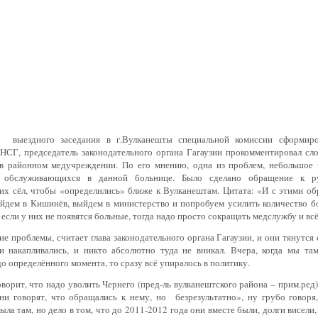
ам
выездного заседания в г.Вулканешты специальной комиссии сформир
 НСГ, председатель законодательного органа Гагаузии прокомментировал с
в районном медучреждении. По его мнению, одна из проблем, небольшое 
в обслуживающихся в данной больнице. Было сделано обращение к ру
их сёл, чтобы «определились» ближе к Вулканештам. Цитата: «И с этими о
йдем в Кишинёв, выйдем в министерство и попробуем усилить количество б
, если у них не появятся больные, тогда надо просто сокращать медслужбу и вс
е проблемы, считает глава законодательного органа Гагаузии, и они тянутся
ги накапливались, и никто абсолютно туда не вникал. Вчера, когда мы там
о определённого момента, то сразу всё упиралось в политику.
ворит, что надо уволить Чернего (пред-ль вулканештского района – прим.ред)
они говорят, что обращались к нему, но безрезультатно», ну грубо говор
ыла там, но дело в том, что до 2011-2012 года они вместе были, долги висели,