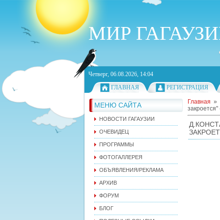
МИР ГАГАУЗ
Четверг, 06.08.2026, 14:04
ГЛАВНАЯ
РЕГИСТРАЦИЯ
Главная
»
МЕНЮ САЙТА
закроется"
НОВОСТИ ГАГАУЗИИ
Д.КОНС
ЗАКРОЕТ
ОЧЕВИДЕЦ
ПРОГРАММЫ
ФОТОГАЛЛЕРЕЯ
ОБЪЯВЛЕНИЯ/РЕКЛАМА
АРХИВ
ФОРУМ
БЛОГ