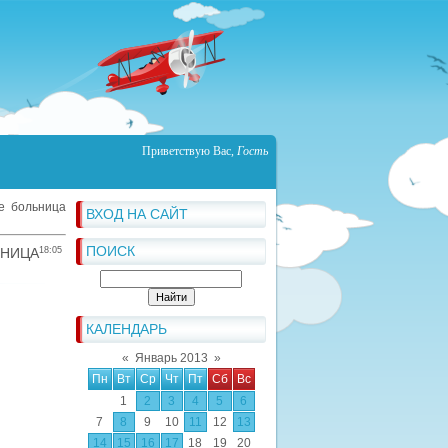
Приветствую Вас
,
Гость
че больница
ВХОД НА САЙТ
ПОИСК
ЬНИЦА
18:05
КАЛЕНДАРЬ
«
Январь 2013
»
Пн
Вт
Ср
Чт
Пт
Сб
Вс
1
2
3
4
5
6
7
8
9
10
11
12
13
14
15
16
17
18
19
20