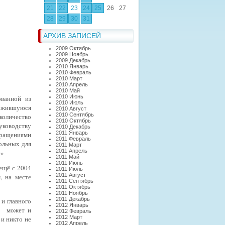
21
22
23
24
25
26
27
28
29
30
31
АРХИВ ЗАПИСЕЙ
2009 Октябрь
2009 Ноябрь
2009 Декабрь
2010 Январь
2010 Февраль
2010 Март
2010 Апрель
2010 Май
2010 Июнь
ованной из
2010 Июль
ложившуюся
2010 Август
2010 Сентябрь
количество
2010 Октябрь
ководству
2010 Декабрь
2011 Январь
бращениями
2011 Февраль
ольных для
2011 Март
2011 Апрель
ё»
2011 Май
2011 Июнь
 ещё с 2004
2011 Июль
2011 Август
, на месте
2011 Сентябрь
2011 Октябрь
2011 Ноябрь
2011 Декабрь
 и главного
2012 Январь
я, может и
2012 Февраль
2012 Март
 и никто не
2012 Апрель