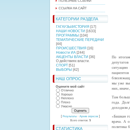
ПОЛЕЗНЫЕ ССЫЛКИ
ССЫЛКА НА САЙТ
КАТЕГОРИИ РАЗДЕЛА
ГАГАУЗЫ/ИСТОРИЯ
[17]
НАШИ НОВОСТИ
[1633]
ПРОГРАММЫ
[104]
ТЕМАТИЧЕСКИЕ ПЕРЕДАЧИ
[44]
ПРОИСШЕСТВИЯ
[16]
Новости ИА
[244]
По итог
АКЦЕНТЫ ВЛАСТИ
[36]
О действиях власти.
депутатов
СПОРТ
[51]
ситуацию 
ВЫБОРЫ
[42]
пациенто
близлежащ
НАШ ОПРОС
мы уже вы
Оцените мой сайт
них, иначе
Отлично
Хорошо
Там больши
Неплохо
года. Дол
Плохо
Ужасно
доходили д
«Башкан го
[
·
]
Результаты
Архив опросов
врача. А 
Всего ответов:
5
политика б
СТАТИСТИКА