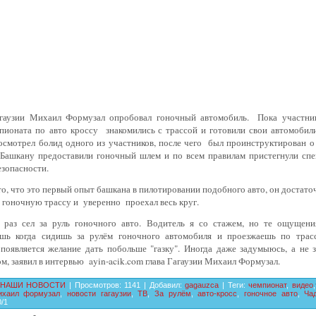
гаузии Михаил Формузал опробовал гоночный автомобиль.
Пока участни
пионата по авто кроссу
знакомились с трассой и готовили свои автомобили
осмотрел болид одного из участников, после чего
был проинструктирован о
 Башкану предоставили гоночный шлем и по всем правилам пристегнули сп
зопасности.
о, что это первый опыт башкана в пилотировании подобного авто, он достат
 гоночную трассу и уверенно проехал весь круг.
 раз сел за руль гоночного авто. Водитель я со стажем, но те ощущени
шь когда сидишь за рулём гоночного автомобиля и проезжаешь по трас
появляется желание дать побольше "газку". Иногда даже задумыюсь, а не з
м, заявил в интервью
ayin-acik.com
глава Гагаузии Михаил Формузал.
НАШИ НОВОСТИ
|
Просмотров
:
1141
|
Добавил
:
gagauzca
|
Теги
:
чемпионат
,
видео
,
ихаил формузал
,
новости гагаузии
,
ТВ
,
За рулём
,
авто-кросс
,
гоночное авто
,
Ча
0
/
1