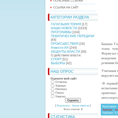
ПОЛЕЗНЫЕ ССЫЛКИ
ССЫЛКА НА САЙТ
КАТЕГОРИИ РАЗДЕЛА
ГАГАУЗЫ/ИСТОРИЯ
[17]
НАШИ НОВОСТИ
[1633]
ПРОГРАММЫ
[104]
ТЕМАТИЧЕСКИЕ ПЕРЕДАЧИ
[44]
Башкан Га
ПРОИСШЕСТВИЯ
[16]
Новости ИА
[244]
этапа
чем
АКЦЕНТЫ ВЛАСТИ
[36]
Формузал 
О действиях власти.
вождения.
СПОРТ
[51]
ремнями бе
ВЫБОРЫ
[42]
Учитывая т
НАШ ОПРОС
вырулил на
Оцените мой сайт
Отлично
-Я первый
Хорошо
испытывае
Неплохо
приятные, 
Плохо
Ужасно
автоспорто
[
·
]
Результаты
Архив опросов
Категория
:
башкан
,
м
Всего ответов:
5
Рейтинг
:
5.
СТАТИСТИКА