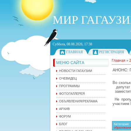
МИР ГАГАУЗ
Суббота, 08.08.2026, 17:38
ГЛАВНАЯ
РЕГИСТРАЦИЯ
Главная
»
МЕНЮ САЙТА
АНОНС: 
НОВОСТИ ГАГАУЗИИ
ОЧЕВИДЕЦ
Во скольк
ПРОГРАММЫ
депутат 
заместите
ФОТОГАЛЛЕРЕЯ
Не пропу
ОБЪЯВЛЕНИЯ/РЕКЛАМА
участием 
АРХИВ
ФОРУМ
БЛОГ
Категория
:
образован