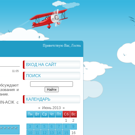
Приветствую Вас
,
Гость
ВХОД НА САЙТ
11:05
ПОИСК
обсуждают
зования и
вание.
КАЛЕНДАРЬ
IN
-
ACIK
с
«
Июнь 2013
»
Пн
Вт
Ср
Чт
Пт
Сб
Вс
1
2
3
4
5
6
7
8
9
10
11
12
13
14
15
16