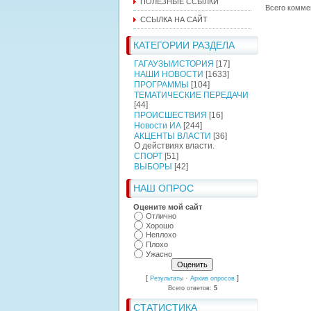
ПОЛЕЗНЫЕ ССЫЛКИ
Всего комме
ССЫЛКА НА САЙТ
КАТЕГОРИИ РАЗДЕЛА
ГАГАУЗЫ/ИСТОРИЯ
[17]
НАШИ НОВОСТИ
[1633]
ПРОГРАММЫ
[104]
ТЕМАТИЧЕСКИЕ ПЕРЕДАЧИ
[44]
ПРОИСШЕСТВИЯ
[16]
Новости ИА
[244]
АКЦЕНТЫ ВЛАСТИ
[36]
О действиях власти.
СПОРТ
[51]
ВЫБОРЫ
[42]
НАШ ОПРОС
Оцените мой сайт
Отлично
Хорошо
Неплохо
Плохо
Ужасно
[
·
]
Результаты
Архив опросов
Всего ответов:
5
СТАТИСТИКА