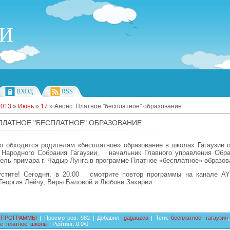
ИИ
ВХОД
RSS
2013
»
Июнь
»
17
» Анонс: Платное "бесплатное" образование
ПЛАТНОЕ "БЕСПЛАТНОЕ" ОБРАЗОВАНИЕ
о обходится родителям «бесплатное» образование в школах Гагаузии 
Народного Собрания Гагаузии, начальник Главного управления Обра
ль примара г. Чадыр-Лунга в программе Платное «бесплатное» образо
стите! Сегодня, в 20.00 смотрите повтор программы на канале
AY
Георгия Лейчу, Веры Баловой и Любови Захарии.
ПРОГРАММЫ
|
Просмотров
:
982
|
Добавил
:
gagauzca
|
Теги
:
бесплатное
,
гагаузия
,
ие
,
платное
,
школы
|
Рейтинг
:
0.0
/
0