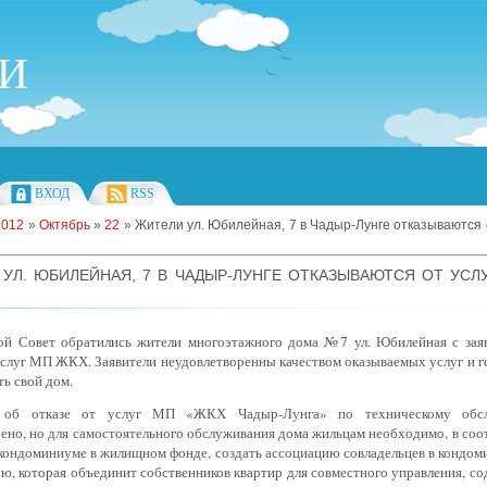
ИИ
ВХОД
RSS
2012
»
Октябрь
»
22
» Жители ул. Юбилейная, 7 в Чадыр-Лунге отказываются 
УЛ. ЮБИЛЕЙНАЯ, 7 В ЧАДЫР-ЛУНГЕ ОТКАЗЫВАЮТСЯ ОТ УСЛ
ой Совет обратились жители многоэтажного дома №7 ул. Юбилейная с зая
услуг МП ЖКХ. Заявители неудовлетворенны качеством оказываемых услуг и г
ь свой дом.
е об отказе от услуг МП «ЖКХ Чадыр-Лунга» по техническому обс
ено, но для самостоятельного обслуживания дома жильцам необходимо, в соо
кондоминиуме в жилищном фонде, создать ассоциацию совладельцев в кондоми
ю, которая объединит собственников квартир для совместного управления, с