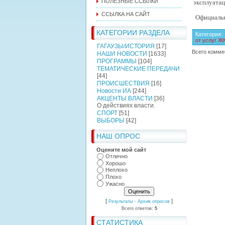
эксплуата
ПОЛЕЗНЫЕ ССЫЛКИ
ССЫЛКА НА САЙТ
Официальн
КАТЕГОРИИ РАЗДЕЛА
Категория
:
от услуг Ж
ГАГАУЗЫ/ИСТОРИЯ
[17]
Всего комме
НАШИ НОВОСТИ
[1633]
ПРОГРАММЫ
[104]
ТЕМАТИЧЕСКИЕ ПЕРЕДАЧИ
[44]
ПРОИСШЕСТВИЯ
[16]
Новости ИА
[244]
АКЦЕНТЫ ВЛАСТИ
[36]
О действиях власти.
СПОРТ
[51]
ВЫБОРЫ
[42]
НАШ ОПРОС
Оцените мой сайт
Отлично
Хорошо
Неплохо
Плохо
Ужасно
[
·
]
Результаты
Архив опросов
Всего ответов:
5
СТАТИСТИКА