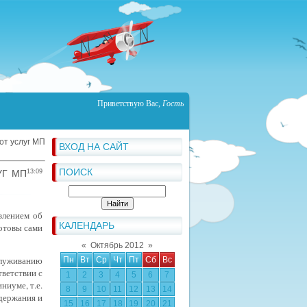
Приветствую Вас
,
Гость
от услуг МП
ВХОД НА САЙТ
ПОИСК
УГ МП
13:09
влением об
КАЛЕНДАРЬ
отовы сами
«
Октябрь 2012
»
луживанию
Пн
Вт
Ср
Чт
Пт
Сб
Вс
тветствии с
1
2
3
4
5
6
7
ниуме, т.е.
8
9
10
11
12
13
14
одержания и
15
16
17
18
19
20
21