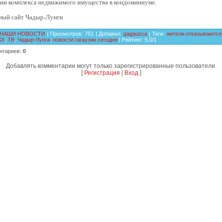
ции комплекса недвижимого имущества в кондоминиуме.
ый сайт Чадыр-Лунги
НАШИ НОВОСТИ
|
Просмотров
:
751
|
Добавил
:
gagauzca
|
Теги
:
жители отказываются
КХ
,
ТВ
,
Чадыр-Лунга
,
новости гагаузии сегодня
|
Рейтинг
:
5.0
/
1
нтариев
:
0
Добавлять комментарии могут только зарегистрированные пользователи.
[
Регистрация
|
Вход
]