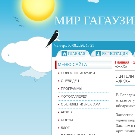
МИР ГАГАУЗ
Четверг, 06.08.2026, 17:21
ГЛАВНАЯ
РЕГИСТРАЦИЯ
Главная
»
МЕНЮ САЙТА
«ЖКХ»
НОВОСТИ ГАГАУЗИИ
ЖИТЕЛИ 
«ЖКХ»
ОЧЕВИДЕЦ
ПРОГРАММЫ
В Городск
ФОТОГАЛЛЕРЕЯ
отказе от 
ОБЪЯВЛЕНИЯ/РЕКЛАМА
обслуживат
АРХИВ
Заявлени
удовлетвор
ФОРУМ
Законом о 
БЛОГ
организаци