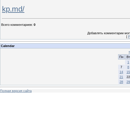
kp.md/
Всего комментариев
:
0
Добавлять комментарии могу
[
Р
Calendar
Пн
Вт
1
7
8
14
15
21
22
28
29
Полная версия сайта