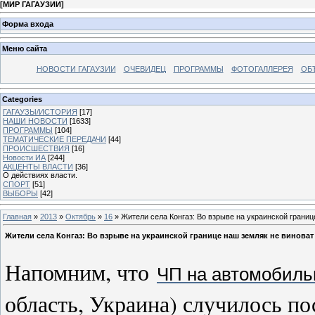
[
МИР ГАГАУЗИИ
]
Форма входа
Меню сайта
НОВОСТИ ГАГАУЗИИ
ОЧЕВИДЕЦ
ПРОГРАММЫ
ФОТОГАЛЛЕРЕЯ
ОБ
Categories
ГАГАУЗЫ/ИСТОРИЯ
[17]
НАШИ НОВОСТИ
[1633]
ПРОГРАММЫ
[104]
ТЕМАТИЧЕСКИЕ ПЕРЕДАЧИ
[44]
ПРОИСШЕСТВИЯ
[16]
Новости ИА
[244]
АКЦЕНТЫ ВЛАСТИ
[36]
О действиях власти.
СПОРТ
[51]
ВЫБОРЫ
[42]
Главная
»
2013
»
Октябрь
»
16
» Жители села Конгаз: Во взрыве на украинской границ
Жители села Конгаз: Во взрыве на украинской границе наш земляк не виноват
Напомним, что
ЧП на автомобиль
область, Украина) случилось по