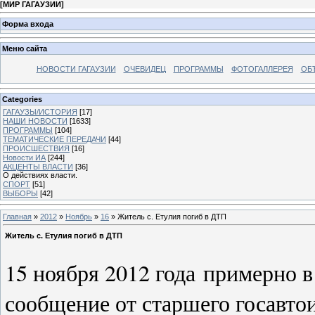
[
МИР ГАГАУЗИИ
]
Форма входа
Меню сайта
НОВОСТИ ГАГАУЗИИ
ОЧЕВИДЕЦ
ПРОГРАММЫ
ФОТОГАЛЛЕРЕЯ
ОБ
Categories
ГАГАУЗЫ/ИСТОРИЯ
[17]
НАШИ НОВОСТИ
[1633]
ПРОГРАММЫ
[104]
ТЕМАТИЧЕСКИЕ ПЕРЕДАЧИ
[44]
ПРОИСШЕСТВИЯ
[16]
Новости ИА
[244]
АКЦЕНТЫ ВЛАСТИ
[36]
О действиях власти.
СПОРТ
[51]
ВЫБОРЫ
[42]
Главная
»
2012
»
Ноябрь
»
16
» Житель с. Етулия погиб в ДТП
Житель с. Етулия погиб в ДТП
15 ноября 2012 года примерно в
сообщение от старшего госавт