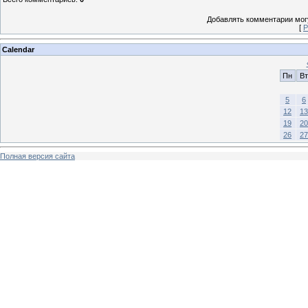
Добавлять комментарии могу
[
Р
Calendar
Пн
Вт
5
6
12
13
19
20
26
27
Полная версия сайта