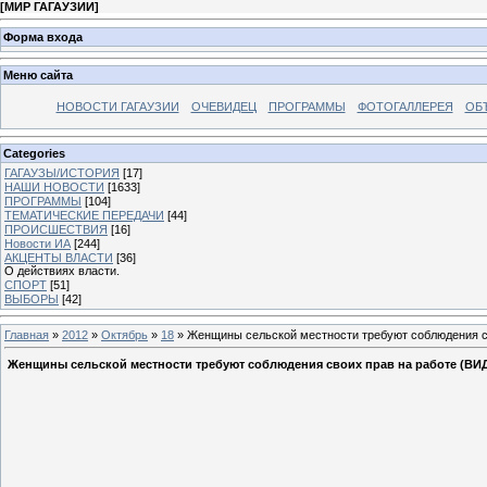
[
МИР ГАГАУЗИИ
]
Форма входа
Меню сайта
НОВОСТИ ГАГАУЗИИ
ОЧЕВИДЕЦ
ПРОГРАММЫ
ФОТОГАЛЛЕРЕЯ
ОБ
Categories
ГАГАУЗЫ/ИСТОРИЯ
[17]
НАШИ НОВОСТИ
[1633]
ПРОГРАММЫ
[104]
ТЕМАТИЧЕСКИЕ ПЕРЕДАЧИ
[44]
ПРОИСШЕСТВИЯ
[16]
Новости ИА
[244]
АКЦЕНТЫ ВЛАСТИ
[36]
О действиях власти.
СПОРТ
[51]
ВЫБОРЫ
[42]
Главная
»
2012
»
Октябрь
»
18
» Женщины сельской местности требуют соблюдения с
Женщины сельской местности требуют соблюдения своих прав на работе (ВИ