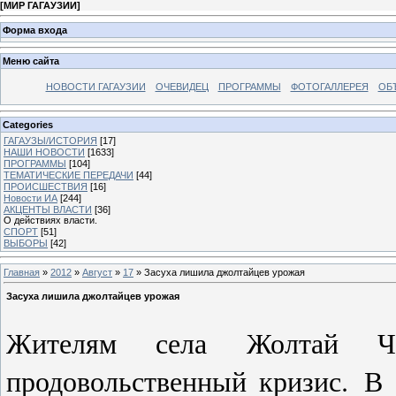
[
МИР ГАГАУЗИИ
]
Форма входа
Меню сайта
НОВОСТИ ГАГАУЗИИ
ОЧЕВИДЕЦ
ПРОГРАММЫ
ФОТОГАЛЛЕРЕЯ
ОБ
Categories
ГАГАУЗЫ/ИСТОРИЯ
[17]
НАШИ НОВОСТИ
[1633]
ПРОГРАММЫ
[104]
ТЕМАТИЧЕСКИЕ ПЕРЕДАЧИ
[44]
ПРОИСШЕСТВИЯ
[16]
Новости ИА
[244]
АКЦЕНТЫ ВЛАСТИ
[36]
О действиях власти.
СПОРТ
[51]
ВЫБОРЫ
[42]
Главная
»
2012
»
Август
»
17
» Засуха лишила джолтайцев урожая
Засуха лишила джолтайцев урожая
Жителям села Жолтай Чад
продовольственный кризис. В 