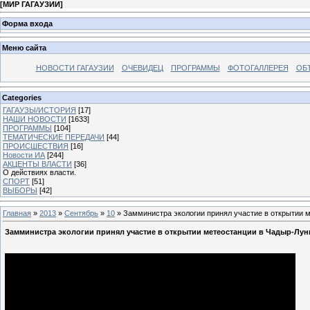
[
МИР ГАГАУЗИИ
]
Форма входа
Меню сайта
НОВОСТИ ГАГАУЗИИ
ОЧЕВИДЕЦ
ПРОГРАММЫ
ФОТОГАЛЛЕРЕЯ
ОБ
Categories
ГАГАУЗЫ/ИСТОРИЯ
[17]
НАШИ НОВОСТИ
[1633]
ПРОГРАММЫ
[104]
ТЕМАТИЧЕСКИЕ ПЕРЕДАЧИ
[44]
ПРОИСШЕСТВИЯ
[16]
Новости ИА
[244]
АКЦЕНТЫ ВЛАСТИ
[36]
О действиях власти.
СПОРТ
[51]
ВЫБОРЫ
[42]
Главная
»
2013
»
Сентябрь
»
10
» Замминистра экологии принял участие в открытии м
Замминистра экологии принял участие в открытии метеостанции в Чадыр-Лунг