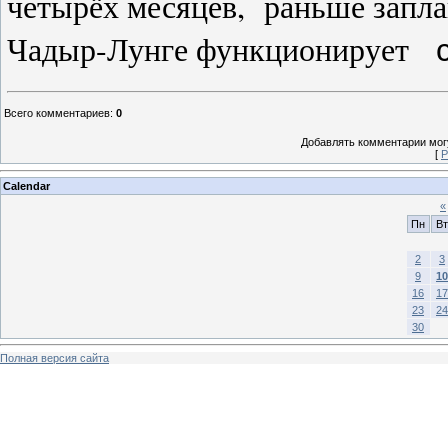
четырёх месяцев, раньше запл
Чадыр-Лунге функционирует
Всего комментариев
:
0
Добавлять комментарии могу
[
Р
Calendar
«
Пн
Вт
2
3
9
10
16
17
23
24
30
Полная версия сайта