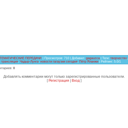
ТЕМАТИЧЕСКИЕ ПЕРЕДАЧИ
|
Просмотров
:
710
|
Добавил
:
gagauzca
|
Теги
:
творчество
,
 трансляция
,
Чадыр-Лунга
,
новости гагаузии сегодня
,
Пётр Яланжи
|
Рейтинг
:
5.0
/
1
нтариев
:
0
Добавлять комментарии могут только зарегистрированные пользователи.
[
Регистрация
|
Вход
]