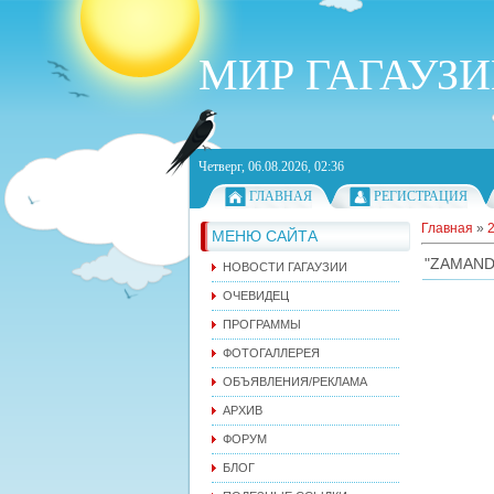
МИР ГАГАУЗ
Четверг, 06.08.2026, 02:36
ГЛАВНАЯ
РЕГИСТРАЦИЯ
Главная
»
МЕНЮ САЙТА
"ZAMAND
НОВОСТИ ГАГАУЗИИ
ОЧЕВИДЕЦ
ПРОГРАММЫ
ФОТОГАЛЛЕРЕЯ
ОБЪЯВЛЕНИЯ/РЕКЛАМА
АРХИВ
ФОРУМ
БЛОГ