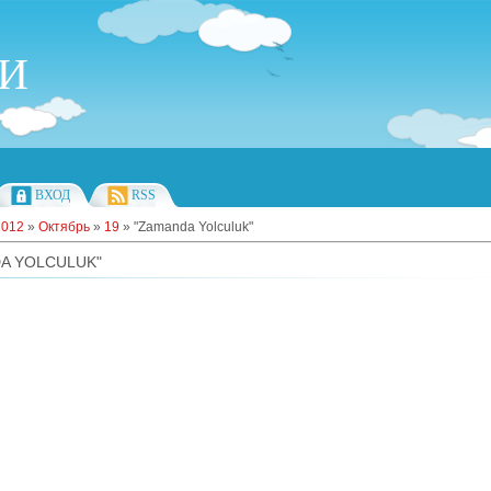
ИИ
ВХОД
RSS
2012
»
Октябрь
»
19
» "Zamanda Yolculuk"
A YOLCULUK"