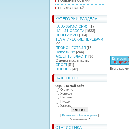
ПОЛЕЗНЫЕ ССЫЛКИ
ССЫЛКА НА САЙТ
КАТЕГОРИИ РАЗДЕЛА
ГАГАУЗЫ/ИСТОРИЯ
[17]
НАШИ НОВОСТИ
[1633]
ПРОГРАММЫ
[104]
ТЕМАТИЧЕСКИЕ ПЕРЕДАЧИ
[44]
ПРОИСШЕСТВИЯ
[16]
Новости ИА
[244]
АКЦЕНТЫ ВЛАСТИ
[36]
Категория
:
О действиях власти.
ТВ
,
Прямая
СПОРТ
[51]
Всего комме
ВЫБОРЫ
[42]
НАШ ОПРОС
Оцените мой сайт
Отлично
Хорошо
Неплохо
Плохо
Ужасно
[
·
]
Результаты
Архив опросов
Всего ответов:
5
СТАТИСТИКА