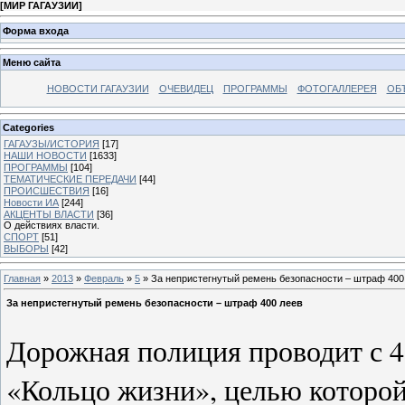
[
МИР ГАГАУЗИИ
]
Форма входа
Меню сайта
НОВОСТИ ГАГАУЗИИ
ОЧЕВИДЕЦ
ПРОГРАММЫ
ФОТОГАЛЛЕРЕЯ
ОБ
Categories
ГАГАУЗЫ/ИСТОРИЯ
[17]
НАШИ НОВОСТИ
[1633]
ПРОГРАММЫ
[104]
ТЕМАТИЧЕСКИЕ ПЕРЕДАЧИ
[44]
ПРОИСШЕСТВИЯ
[16]
Новости ИА
[244]
АКЦЕНТЫ ВЛАСТИ
[36]
О действиях власти.
СПОРТ
[51]
ВЫБОРЫ
[42]
Главная
»
2013
»
Февраль
»
5
» За непристегнутый ремень безопасности – штраф 400
За непристегнутый ремень безопасности – штраф 400 леев
Дорожная полиция проводит с 4
«Кольцо жизни», целью которой