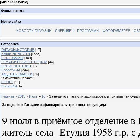
[
МИР ГАГАУЗИИ
]
Форма входа
Меню сайта
НОВОСТИ ГАГАУЗИИ
ОЧЕВИДЕЦ
ПРОГРАММЫ
ФОТОГАЛЛЕРЕЯ
ОБ
Categories
ГАГАУЗЫ/ИСТОРИЯ
[17]
НАШИ НОВОСТИ
[1633]
ПРОГРАММЫ
[104]
ТЕМАТИЧЕСКИЕ ПЕРЕДАЧИ
[44]
ПРОИСШЕСТВИЯ
[16]
Новости ИА
[244]
АКЦЕНТЫ ВЛАСТИ
[36]
О действиях власти.
СПОРТ
[51]
ВЫБОРЫ
[42]
Главная
»
2013
»
Июль
»
16
» За неделю в Гагаузии зафиксировали три попытки суици
За неделю в Гагаузии зафиксировали три попытки суицида
9 июля
в приёмное отделение в
житель села Етулия 1958 г.р. с