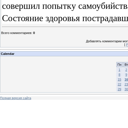
совершил попытку самоубийства
Состояние здоровья пострадавш
Всего комментариев
:
0
Добавлять комментарии могу
[
Р
Calendar
Пн
Вт
1
2
8
9
15
16
22
23
29
30
Полная версия сайта