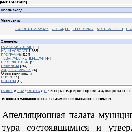
[
МИР ГАГАУЗИИ
]
Форма входа
Меню сайта
НОВОСТИ ГАГАУЗИИ
ОЧЕВИДЕЦ
ПРОГРАММЫ
ФОТОГАЛЛЕРЕЯ
ОБ
Categories
ГАГАУЗЫ/ИСТОРИЯ
[17]
НАШИ НОВОСТИ
[1633]
ПРОГРАММЫ
[104]
ТЕМАТИЧЕСКИЕ ПЕРЕДАЧИ
[44]
ПРОИСШЕСТВИЯ
[16]
Новости ИА
[244]
АКЦЕНТЫ ВЛАСТИ
[36]
О действиях власти.
СПОРТ
[51]
ВЫБОРЫ
[42]
Главная
»
2012
»
Октябрь
»
11
» Выборы в Народное собрание Гагаузии признаны со
Выборы в Народное собрание Гагаузии признаны состоявшимися
Апелляционная палата муници
тура состоявшимися и утвер