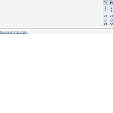
Пн
Вт
1
2
8
9
15
16
22
23
29
30
Полная версия сайта