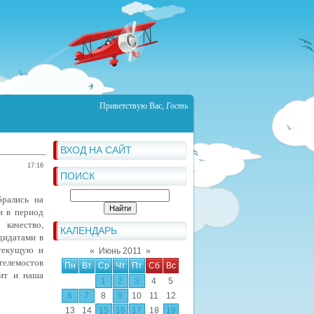
Приветствую Вас
,
Гость
ВХОД НА САЙТ
17:16
ПОИСК
брались на
и в период
качество,
КАЛЕНДАРЬ
дидатами в
 текущую и
«
Июнь 2011
»
телемостов
Пн
Вт
Ср
Чт
Пт
Сб
Вс
ит и наша
1
2
3
4
5
6
7
8
9
10
11
12
13
14
15
16
17
18
19