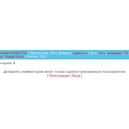
НАШИ НОВОСТИ
|
Просмотров
:
744
|
Добавил
:
gagauzca
|
Теги
:
сеть
,
меридиан
,
ТВ
,
дэ
,
Чадыр-Лунга
|
Рейтинг
:
5.0
/
1
нтариев
:
0
Добавлять комментарии могут только зарегистрированные пользователи.
[
Регистрация
|
Вход
]