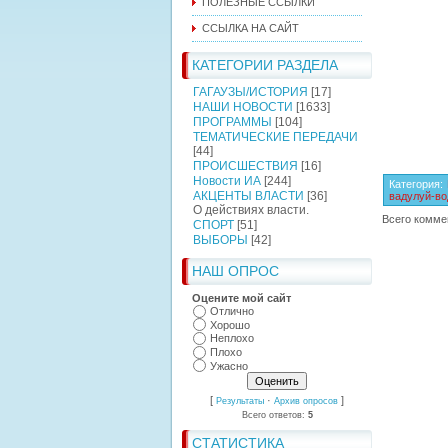
ПОЛЕЗНЫЕ ССЫЛКИ
ССЫЛКА НА САЙТ
КАТЕГОРИИ РАЗДЕЛА
ГАГАУЗЫ/ИСТОРИЯ
[17]
НАШИ НОВОСТИ
[1633]
ПРОГРАММЫ
[104]
ТЕМАТИЧЕСКИЕ ПЕРЕДАЧИ
[44]
ПРОИСШЕСТВИЯ
[16]
Новости ИА
[244]
Категория
:
АКЦЕНТЫ ВЛАСТИ
[36]
вадулуй-во
О действиях власти.
Всего комме
СПОРТ
[51]
ВЫБОРЫ
[42]
НАШ ОПРОС
Оцените мой сайт
Отлично
Хорошо
Неплохо
Плохо
Ужасно
[
·
]
Результаты
Архив опросов
Всего ответов:
5
СТАТИСТИКА