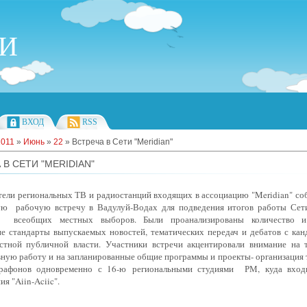
ИИ
ВХОД
RSS
2011
»
Июнь
»
22
» Встреча в Сети "Meridian"
 В СЕТИ "MERIDIAN"
тели региональных ТВ и радиостанций входящих в ассоциацию "Meridian" со
ую рабочую встречу в Вадулуй-Водах для подведения итогов работы Сет
я всеобщих местных выборов. Были проанализированы количество и 
ие стандарты выпускаемых новостей, тематических передач и дебатов с кан
стной публичной власти. Участники встречи акцентировали внимание на
ную работу и на запланированные общие программы и проекты- организация 
рафонов одновременно с 16-ю региональными студиями РМ, куда вход
ия "Aiin-Aciic".