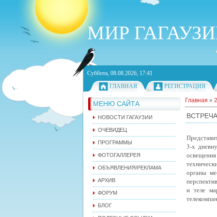
МИР ГАГАУЗ
Суббота, 08.08.2026, 17:41
ГЛАВНАЯ
РЕГИСТРАЦИЯ
Главная
»
МЕНЮ САЙТА
ВСТРЕЧА
НОВОСТИ ГАГАУЗИИ
ОЧЕВИДЕЦ
Представи
ПРОГРАММЫ
3-х дневн
освещени
ФОТОГАЛЛЕРЕЯ
техническ
ОБЪЯВЛЕНИЯ/РЕКЛАМА
органы ме
перспектив
АРХИВ
и теле ма
ФОРУМ
телекомпан
БЛОГ