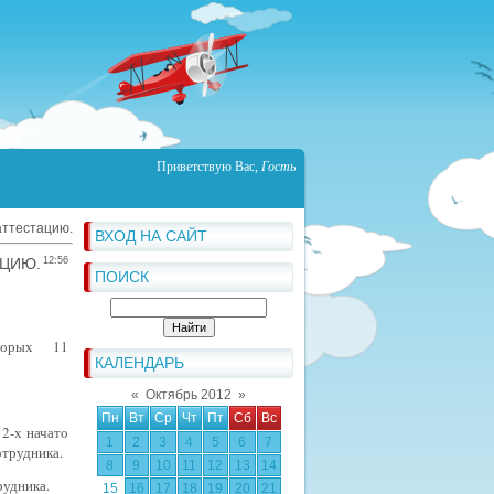
Приветствую Вас
,
Гость
аттестацию.
ВХОД НА САЙТ
АЦИЮ.
12:56
ПОИСК
оторых 11
КАЛЕНДАРЬ
«
Октябрь 2012
»
Пн
Вт
Ср
Чт
Пт
Сб
Вс
2-х начато
1
2
3
4
5
6
7
отрудника.
8
9
10
11
12
13
14
рудника.
15
16
17
18
19
20
21