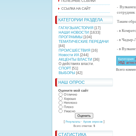
ПОЛЕЗНЫЕ ССЫЛКИ
- Вулкане
ССЫЛКА НА САЙТ
сотрудник 
КАТЕГОРИИ РАЗДЕЛА
Таким обра
ГАГАУЗЫ/ИСТОРИЯ
[17]
- в Комрат
НАШИ НОВОСТИ
[1633]
ПРОГРАММЫ
[104]
- в Чадыр-
ТЕМАТИЧЕСКИЕ ПЕРЕДАЧИ
[44]
- в Вулкан
ПРОИСШЕСТВИЯ
[16]
Новости ИА
[244]
Категория
:
АКЦЕНТЫ ВЛАСТИ
[36]
УВД
,
аттес
О действиях власти.
СПОРТ
[51]
Всего комме
ВЫБОРЫ
[42]
НАШ ОПРОС
Оцените мой сайт
Отлично
Хорошо
Неплохо
Плохо
Ужасно
[
·
]
Результаты
Архив опросов
Всего ответов:
5
СТАТИСТИКА