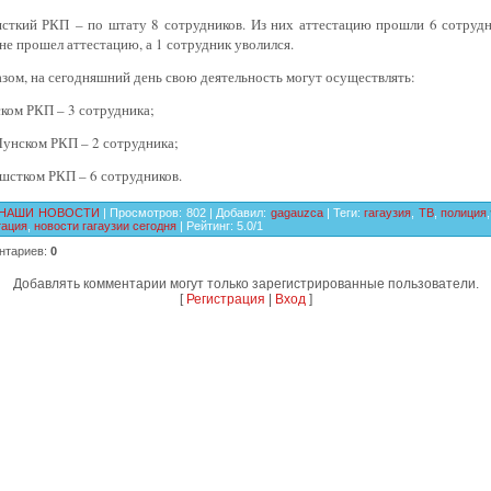
шсткий РКП – по штату 8 сотрудников. Из них аттестацию прошли 6 сотрудн
не прошел аттестацию, а 1 сотрудник уволился.
зом, на сегодняшний день свою деятельность могут осуществлять:
ском РКП – 3 сотрудника;
Лунском РКП – 2 сотрудника;
ешстком РКП – 6 сотрудников.
НАШИ НОВОСТИ
|
Просмотров
:
802
|
Добавил
:
gagauzca
|
Теги
:
гагаузия
,
ТВ
,
полиция
,
тация
,
новости гагаузии сегодня
|
Рейтинг
:
5.0
/
1
нтариев
:
0
Добавлять комментарии могут только зарегистрированные пользователи.
[
Регистрация
|
Вход
]