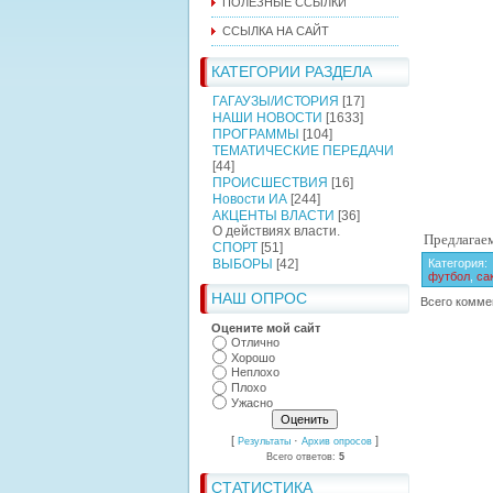
ПОЛЕЗНЫЕ ССЫЛКИ
ССЫЛКА НА САЙТ
КАТЕГОРИИ РАЗДЕЛА
ГАГАУЗЫ/ИСТОРИЯ
[17]
НАШИ НОВОСТИ
[1633]
ПРОГРАММЫ
[104]
ТЕМАТИЧЕСКИЕ ПЕРЕДАЧИ
[44]
ПРОИСШЕСТВИЯ
[16]
Новости ИА
[244]
АКЦЕНТЫ ВЛАСТИ
[36]
О действиях власти.
Предлагае
СПОРТ
[51]
ВЫБОРЫ
[42]
Категория
:
футбол
,
са
НАШ ОПРОС
Всего комме
Оцените мой сайт
Отлично
Хорошо
Неплохо
Плохо
Ужасно
[
·
]
Результаты
Архив опросов
Всего ответов:
5
СТАТИСТИКА