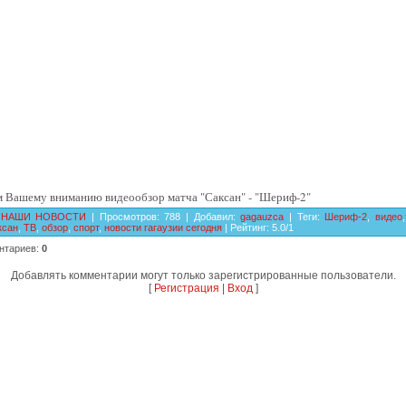
м Вашему вниманию видеообзор матча "Саксан" - "Шериф-2"
НАШИ НОВОСТИ
|
Просмотров
:
788
|
Добавил
:
gagauzca
|
Теги
:
Шериф-2
,
видео
,
ксан
,
ТВ
,
обзор
,
спорт
,
новости гагаузии сегодня
|
Рейтинг
:
5.0
/
1
нтариев
:
0
Добавлять комментарии могут только зарегистрированные пользователи.
[
Регистрация
|
Вход
]