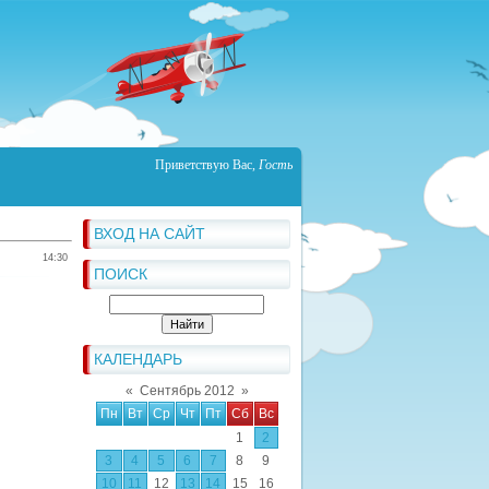
Приветствую Вас
,
Гость
ВХОД НА САЙТ
14:30
ПОИСК
КАЛЕНДАРЬ
«
Сентябрь 2012
»
Пн
Вт
Ср
Чт
Пт
Сб
Вс
1
2
3
4
5
6
7
8
9
10
11
12
13
14
15
16