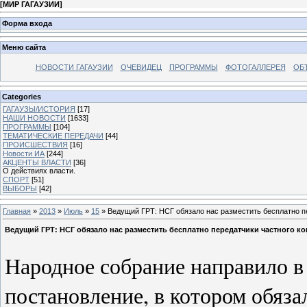
[
МИР ГАГАУЗИИ
]
Форма входа
Меню сайта
НОВОСТИ ГАГАУЗИИ
ОЧЕВИДЕЦ
ПРОГРАММЫ
ФОТОГАЛЛЕРЕЯ
ОБ
Categories
ГАГАУЗЫ/ИСТОРИЯ
[17]
НАШИ НОВОСТИ
[1633]
ПРОГРАММЫ
[104]
ТЕМАТИЧЕСКИЕ ПЕРЕДАЧИ
[44]
ПРОИСШЕСТВИЯ
[16]
Новости ИА
[244]
АКЦЕНТЫ ВЛАСТИ
[36]
О действиях власти.
СПОРТ
[51]
ВЫБОРЫ
[42]
Главная
»
2013
»
Июль
»
15
» Ведущий ГРТ: НСГ обязало нас разместить бесплатно п
Ведущий ГРТ: НСГ обязало нас разместить бесплатно передатчики частного ко
Народное собрание направило в
постановление, в котором обяз