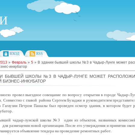
ИИ
ВХОД
RSS
2013
»
Февраль
»
5
» В здании бывшей школы №3 в Чадыр-Лунге может рас
знес-инкубатор
ИИ БЫВШЕЙ ШКОЛЫ №3 В ЧАДЫР-ЛУНГЕ МОЖЕТ РАСПОЛОЖ
 БИЗНЕС-ИНКУБАТОР
ниогло провел выездное совещание по вопросу открытия в городе Чадыр-Лун
а.
Совместно с главой
района Сергеем Бузаджи и руководителем представите
 Гагаузии Петром Пашалы был проведен осмотр здания, в котором будет 
кубатор.
вшей чадыр-лунской школы №3 один из объектов, названных комиссией
для размещения новой организации. После его утверждения и принятия окон
ланируется объявление тендера на проведение ремонтных работ.