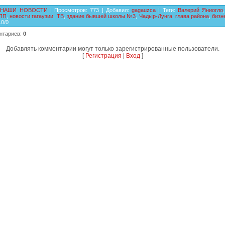
НАШИ НОВОСТИ
|
Просмотров
:
773
|
Добавил
:
gagauzca
|
Теги
:
Валерий Яниогло
,
ПП
,
новости гагаузии
,
ТВ
,
здание бывшей школы №3
,
Чадыр-Лунга
,
глава района
,
бизн
.0
/
0
нтариев
:
0
Добавлять комментарии могут только зарегистрированные пользователи.
[
Регистрация
|
Вход
]