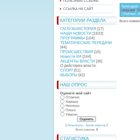
ПОЛЕЗНЫЕ ССЫЛКИ
Категория
:
ССЫЛКА НА САЙТ
гагаузия
,
Т
|
Рейтинг
:
0
КАТЕГОРИИ РАЗДЕЛА
Всего комме
ГАГАУЗЫ/ИСТОРИЯ
[17]
НАШИ НОВОСТИ
[1633]
ПРОГРАММЫ
[104]
ТЕМАТИЧЕСКИЕ ПЕРЕДАЧИ
[44]
ПРОИСШЕСТВИЯ
[16]
Новости ИА
[244]
АКЦЕНТЫ ВЛАСТИ
[36]
О действиях власти.
СПОРТ
[51]
ВЫБОРЫ
[42]
НАШ ОПРОС
Оцените мой сайт
Отлично
Хорошо
Неплохо
Плохо
Ужасно
[
·
]
Результаты
Архив опросов
Всего ответов:
5
СТАТИСТИКА