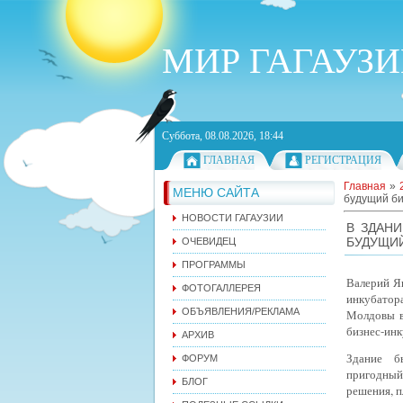
МИР ГАГАУЗ
Суббота, 08.08.2026, 18:44
ГЛАВНАЯ
РЕГИСТРАЦИЯ
Главная
»
МЕНЮ САЙТА
будущий би
НОВОСТИ ГАГАУЗИИ
В ЗДАН
БУДУЩИЙ
ОЧЕВИДЕЦ
ПРОГРАММЫ
Валерий Я
ФОТОГАЛЛЕРЕЯ
инкубатор
ОБЪЯВЛЕНИЯ/РЕКЛАМА
Молдовы в
бизнес-ин
АРХИВ
Здание бы
ФОРУМ
пригодный 
БЛОГ
решения, п