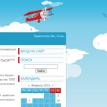
Приветствую Вас
,
Гость
положиться
ВХОД НА САЙТ
ПОИСК
ИТЬСЯ
19:43
га бизнес-
КАЛЕНДАРЬ
льства ТПП
расположен
«
Февраль 2013
»
Пн
Вт
Ср
Чт
Пт
Сб
Вс
 наиболее
1
2
3
чательного
4
5
6
7
8
9
10
11
12
13
14
15
16
17