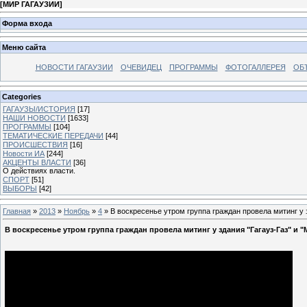
[
МИР ГАГАУЗИИ
]
Форма входа
Меню сайта
НОВОСТИ ГАГАУЗИИ
ОЧЕВИДЕЦ
ПРОГРАММЫ
ФОТОГАЛЛЕРЕЯ
ОБ
Categories
ГАГАУЗЫ/ИСТОРИЯ
[17]
НАШИ НОВОСТИ
[1633]
ПРОГРАММЫ
[104]
ТЕМАТИЧЕСКИЕ ПЕРЕДАЧИ
[44]
ПРОИСШЕСТВИЯ
[16]
Новости ИА
[244]
АКЦЕНТЫ ВЛАСТИ
[36]
О действиях власти.
СПОРТ
[51]
ВЫБОРЫ
[42]
Главная
»
2013
»
Ноябрь
»
4
» В воскресенье утром группа граждан провела митинг у з
В воскресенье утром группа граждан провела митинг у здания "Гагауз-Газ" и "