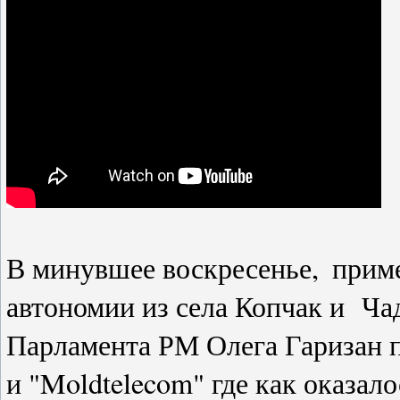
В минувшее воскресенье,
приме
автономии из села Копчак и Ча
Парламента РМ Олега Гаризан п
и "
Moldtelecom
" где как оказа