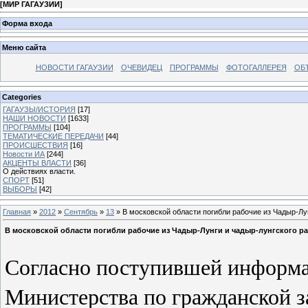
[
МИР ГАГАУЗИИ
]
Форма входа
Меню сайта
НОВОСТИ ГАГАУЗИИ
ОЧЕВИДЕЦ
ПРОГРАММЫ
ФОТОГАЛЛЕРЕЯ
ОБ
Categories
ГАГАУЗЫ/ИСТОРИЯ
[17]
НАШИ НОВОСТИ
[1633]
ПРОГРАММЫ
[104]
ТЕМАТИЧЕСКИЕ ПЕРЕДАЧИ
[44]
ПРОИСШЕСТВИЯ
[16]
Новости ИА
[244]
АКЦЕНТЫ ВЛАСТИ
[36]
О действиях власти.
СПОРТ
[51]
ВЫБОРЫ
[42]
Главная
»
2012
»
Сентябрь
»
13
» В московской области погибли рабочие из Чадыр-Лу
В московской области погибли рабочие из Чадыр-Лунги и чадыр-лунгского р
Согласно поступившей информа
Министерства по гражданской 