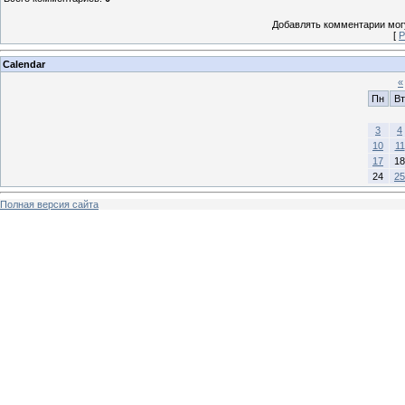
Добавлять комментарии могу
[
Р
Calendar
«
Пн
Вт
3
4
10
11
17
18
24
25
Полная версия сайта