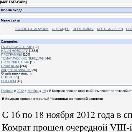
[
МИР ГАГАУЗИИ
]
Форма входа
Меню сайта
НОВОСТИ ГАГАУЗИИ
ОЧЕВИДЕЦ
ПРОГРАММЫ
ФОТОГАЛЛЕРЕЯ
ОБ
Categories
ГАГАУЗЫ/ИСТОРИЯ
[17]
НАШИ НОВОСТИ
[1633]
ПРОГРАММЫ
[104]
ТЕМАТИЧЕСКИЕ ПЕРЕДАЧИ
[44]
ПРОИСШЕСТВИЯ
[16]
Новости ИА
[244]
АКЦЕНТЫ ВЛАСТИ
[36]
О действиях власти.
СПОРТ
[51]
ВЫБОРЫ
[42]
Главная
»
2012
»
Ноябрь
»
19
» В Комрате прошел открытый Чемпионат по тяжелой ат
В Комрате прошел открытый Чемпионат по тяжелой атлетике
С 16 по 18 ноября 2012 года в 
Комрат прошел очередной VIII-