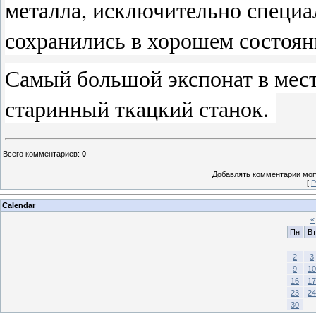
металла, исключительно специа
сохранились в хорошем состоян
Самый большой экспонат в местн
старинный ткацкий станок.
Всего комментариев
:
0
Добавлять комментарии могу
[
Р
Calendar
«
Пн
Вт
2
3
9
10
16
17
23
24
30