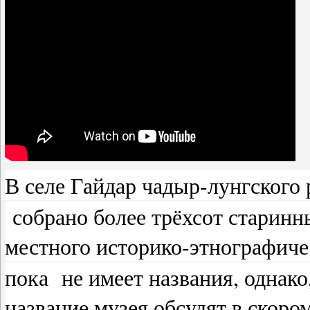
В селе Гайдар чадыр-лунгского
собрано более трёхсот старинн
местного историко-этнографиче
пока не имеет названия, однако
название музея обсудят в скоро