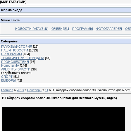
[
МИР ГАГАУЗИИ
]
Форма входа
Меню сайта
НОВОСТИ ГАГАУЗИИ
ОЧЕВИДЕЦ
ПРОГРАММЫ
ФОТОГАЛЛЕРЕЯ
ОБ
Categories
ГАГАУЗЫ/ИСТОРИЯ
[17]
НАШИ НОВОСТИ
[1633]
ПРОГРАММЫ
[104]
ТЕМАТИЧЕСКИЕ ПЕРЕДАЧИ
[44]
ПРОИСШЕСТВИЯ
[16]
Новости ИА
[244]
АКЦЕНТЫ ВЛАСТИ
[36]
О действиях власти.
СПОРТ
[51]
ВЫБОРЫ
[42]
Главная
»
2013
»
Сентябрь
»
11
» В Гайдарах собрали более 300 экспонатов для местн
В Гайдарах собрали более 300 экспонатов для местного музея (Видео)