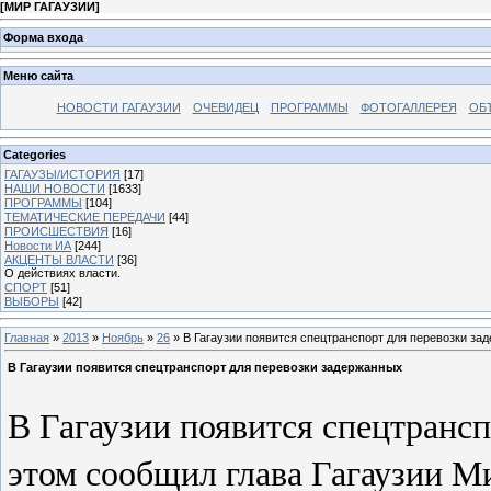
[
МИР ГАГАУЗИИ
]
Форма входа
Меню сайта
НОВОСТИ ГАГАУЗИИ
ОЧЕВИДЕЦ
ПРОГРАММЫ
ФОТОГАЛЛЕРЕЯ
ОБ
Categories
ГАГАУЗЫ/ИСТОРИЯ
[17]
НАШИ НОВОСТИ
[1633]
ПРОГРАММЫ
[104]
ТЕМАТИЧЕСКИЕ ПЕРЕДАЧИ
[44]
ПРОИСШЕСТВИЯ
[16]
Новости ИА
[244]
АКЦЕНТЫ ВЛАСТИ
[36]
О действиях власти.
СПОРТ
[51]
ВЫБОРЫ
[42]
Главная
»
2013
»
Ноябрь
»
26
» В Гагаузии появится спецтранспорт для перевозки за
В Гагаузии появится спецтранспорт для перевозки задержанных
В Гагаузии появится спецтранс
этом сообщил глава Гагаузии 