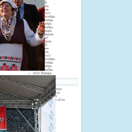
2012 Май
2012 Июнь
2012 Июль
2012 Август
2012 Сентябрь
2012 Октябрь
2012 Ноябрь
2012 Декабрь
2013 Январь
2013 Февраль
2013 Март
2013 Апрель
2013 Май
2013 Июнь
2013 Июль
2013 Август
2013 Сентябрь
2013 Октябрь
2013 Ноябрь
2013 Декабрь
2014 Январь
ДРУЗЬЯ САЙТА
Официальный блог
Сообщество uCoz
FAQ по системе
Инструкции для uCoz