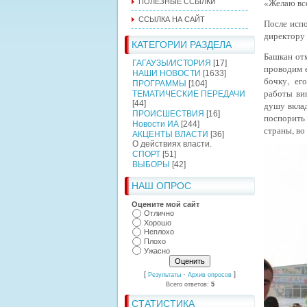
«Желаю все
ПОЛЕЗНЫЕ ССЫЛКИ
ССЫЛКА НА САЙТ
После испо
директору
КАТЕГОРИИ РАЗДЕЛА
Башкан отм
ГАГАУЗЫ/ИСТОРИЯ
[17]
проводим е
НАШИ НОВОСТИ
[1633]
бочку,
его
ПРОГРАММЫ
[104]
работы ви
ТЕМАТИЧЕСКИЕ ПЕРЕДАЧИ
[44]
душу вклад
ПРОИСШЕСТВИЯ
[16]
поспорить 
Новости ИА
[244]
страны, во
АКЦЕНТЫ ВЛАСТИ
[36]
О действиях власти.
СПОРТ
[51]
ВЫБОРЫ
[42]
НАШ ОПРОС
Оцените мой сайт
Отлично
Хорошо
Неплохо
Плохо
Ужасно
[
·
]
Результаты
Архив опросов
Всего ответов:
5
СТАТИСТИКА