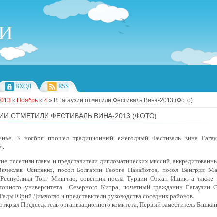
ИИ
ВХОД
RSS
2013
»
Ноябрь
»
4
» В Гагаузии отметили Фестиваль Вина-2013 (Фото)
ЗИИ ОТМЕТИЛИ ФЕСТИВАЛЬ ВИНА-2013 (ФОТО)
енье, 3 ноября прошел традиционный ежегодный Фестиваль вина Гагау
».
ие посетили главы и представители дипломатических миссий, аккредитованны
Вячеслав Осипенко, посол Болгарии Георге Панайотов, посол Венгрии М
Республики Тонг Мингтао, советник посла Турции Орхан Ишик, а также 
точного университета
Северного Кипра, почетный гражданин Гагаузии С
Рады Юрий Димчогло и представители руководства соседних районов.
открыл Председатель организационного комитета, Первый заместитель Башкан