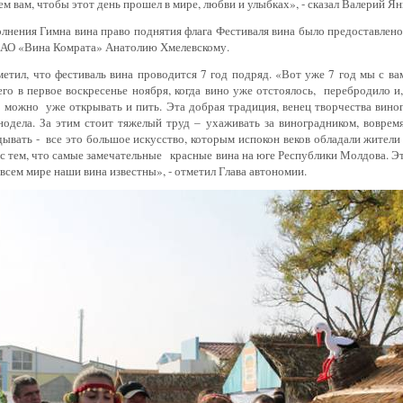
м вам, чтобы этот день прошел в мире, любви и улыбках», - сказал Валерий Ян
лнения Гимна вина право поднятия флага Фестиваля вина было предоставлено
 АО «Вина Комрата» Анатолию Хмелевскому.
етил, что фестиваль вина проводится 7 год подряд. «Вот уже 7 год мы с в
го в первое воскресенье ноября, когда вино уже отстоялось,
перебродило и, 
 можно
уже открывать и пить. Эта добрая традиция, венец творчества виног
нодела. За этим стоит тяжелый труд – ухаживать за виноградником, вовремя
ывать -
все это большое искусство, которым испокон веков обладали жител
с тем, что самые замечательные
красные вина на юге Республики Молдова. Э
 всем мире наши вина известны», - отметил Глава автономии.