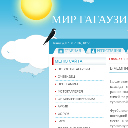
МИР ГАГАУЗ
Пятница, 07.08.2026, 18:55
ГЛАВНАЯ
РЕГИСТРАЦИЯ
Главная
»
МЕНЮ САЙТА
В ЧЕМПИ
НОВОСТИ ГАГАУЗИИ
ОЧЕВИДЕЦ
После зав
ПРОГРАММЫ
команда
с
равное ко
ФОТОГАЛЛЕРЕЯ
мячей, по 
ОБЪЯВЛЕНИЯ/РЕКЛАМА
турнирной
АРХИВ
Футболист
ФОРУМ
последний
место, а 
БЛОГ
турнирную