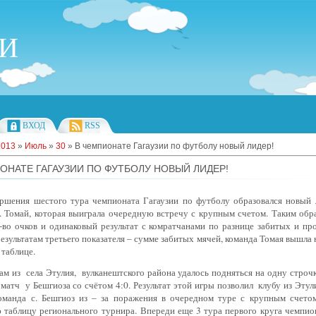
ИИ
ВХОД
RSS
2013
»
Июль
»
30
» В чемпионате Гагаузии по футболу новый лидер!
ОНАТЕ ГАГАУЗИИ ПО ФУТБОЛУ НОВЫЙ ЛИДЕР!
ершения шестого тура чемпионата Гагаузии по футболу образовался новый 
. Томай, которая выиграла очередную встречу с крупным счетом. Таким обр
л-во очков и одинаковый результат с комратчанами по разнице забитых и п
результатам третьего показателя – сумме забитых мячей, команда Томая вышла
 таблице.
ам из
села Этулия,
вулканештского района удалось подняться на одну строч
 матч
у Бешгиоза со счётом 4:0. Результат этой игры позволил
клубу из Этул
команда с. Бешгиоз из – за поражения в очередном туре с крупным счетом
 таблицу регионального турнира.
Впереди еще 3 тура первого круга чемпион