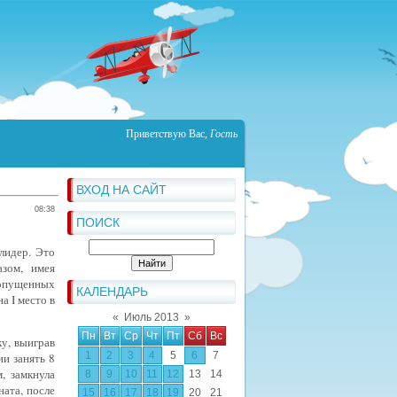
Приветствую Вас
,
Гость
ВХОД НА САЙТ
08:38
ПОИСК
лидер. Это
азом,
имея
ропущенных
КАЛЕНДАРЬ
 на
I
место в
«
Июль 2013
»
Пн
Вт
Ср
Чт
Пт
Сб
Вс
ку, выиграв
1
2
3
4
5
6
7
ии занять 8
, замкнула
8
9
10
11
12
13
14
ата, после
15
16
17
18
19
20
21