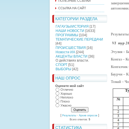
ПОЛЕЗНЫЕ ССЫЛКИ
завершени
автономии
ССЫЛКА НА САЙТ
КАТЕГОРИИ РАЗДЕЛА
ГАГАУЗЫ/ИСТОРИЯ
[17]
НАШИ НОВОСТИ
[1633]
Результат
ПРОГРАММЫ
[104]
ТЕМАТИЧЕСКИЕ ПЕРЕДАЧИ
V
I
тур 28
[44]
ПРОИСШЕСТВИЯ
[16]
Этули
Новости ИА
[244]
АКЦЕНТЫ ВЛАСТИ
[36]
Конга
О действиях власти.
СПОРТ
[51]
Конгаз
ВЫБОРЫ
[42]
Баурчи
НАШ ОПРОС
Томай –
Оцените мой сайт
Отлично
Хорошо
Неплохо
Плохо
Ужасно
[
·
]
Результаты
Архив опросов
Всего ответов:
5
СТАТИСТИКА