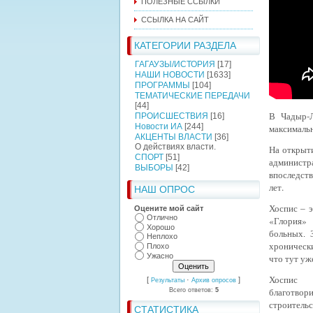
ПОЛЕЗНЫЕ ССЫЛКИ
ССЫЛКА НА САЙТ
КАТЕГОРИИ РАЗДЕЛА
ГАГАУЗЫ/ИСТОРИЯ
[17]
НАШИ НОВОСТИ
[1633]
ПРОГРАММЫ
[104]
ТЕМАТИЧЕСКИЕ ПЕРЕДАЧИ
[44]
В Чадыр-Л
ПРОИСШЕСТВИЯ
[16]
Новости ИА
[244]
максимальн
АКЦЕНТЫ ВЛАСТИ
[36]
О действиях власти.
На открыти
СПОРТ
[51]
администр
ВЫБОРЫ
[42]
впоследств
лет.
НАШ ОПРОС
Хоспис – э
Оцените мой сайт
Отлично
«Глория» 
Хорошо
больных
.
Неплохо
хронически
Плохо
Ужасно
что тут у
Хоспис 
[
·
]
Результаты
Архив опросов
благотво
Всего ответов:
5
строительс
СТАТИСТИКА