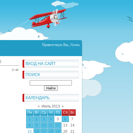
Приветствую Вас
,
Гость
)
ВХОД НА САЙТ
17:48
ПОИСК
КАЛЕНДАРЬ
«
Июль 2013
»
Пн
Вт
Ср
Чт
Пт
Сб
Вс
1
2
3
4
5
6
7
8
9
10
11
12
13
14
15
16
17
18
19
20
21