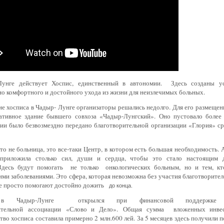
унге действует Хоспис
, единственный в автономии.
Здесь созданы ус
о комфортного и достойного ухода из жизни для неизлечимых больных.
е хосписа в Чадыр- Лунге организаторы решались недолго. Для его размещен
ативное здание бывшего совхоза «Чадыр-Лунгский».
Оно пустовало более
ии было безвозмездно передано благотворительной организации «Глория» ср
то не больница, это все-таки Центр, в котором есть большая необходимость.
приложила столько сил, души и сердца, чтобы это стало настоящим 
Здесь будут помогать
не только
онкологических больным, но и тем, кт
ми заболеваниями. Это сфера, которая невозможна без участия благотворите
же просто помогают достойно дожить
до конца.
в Чадыр-Лунге
открылся при финансовой поддержке 
рительной ассоциации «Слово и Дело». Общая сумма вложенных инв
тво хосписа составила примерно 2 млн.600 лей. За 5 месяцев здесь получил