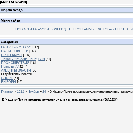
[
МИР ГАГАУЗИИ
]
Форма входа
Меню сайта
НОВОСТИ ГАГАУЗИИ
ОЧЕВИДЕЦ
ПРОГРАММЫ
ФОТОГАЛЛЕРЕЯ
ОБ
Categories
ГАГАУЗЫ/ИСТОРИЯ
[17]
НАШИ НОВОСТИ
[1633]
ПРОГРАММЫ
[104]
ТЕМАТИЧЕСКИЕ ПЕРЕДАЧИ
[44]
ПРОИСШЕСТВИЯ
[16]
Новости ИА
[244]
АКЦЕНТЫ ВЛАСТИ
[36]
О действиях власти.
СПОРТ
[51]
ВЫБОРЫ
[42]
Главная
»
2012
»
Ноябрь
»
26
» В Чадыр-Лунге прошла межрегиональная выставка-я
В Чадыр-Лунге прошла межрегиональная выставка-ярмарка (ВИДЕО)