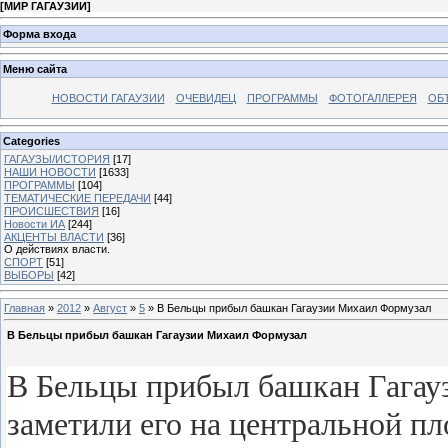
[
МИР ГАГАУЗИИ
]
Форма входа
Меню сайта
НОВОСТИ ГАГАУЗИИ
ОЧЕВИДЕЦ
ПРОГРАММЫ
ФОТОГАЛЛЕРЕЯ
ОБ
Categories
ГАГАУЗЫ/ИСТОРИЯ
[17]
НАШИ НОВОСТИ
[1633]
ПРОГРАММЫ
[104]
ТЕМАТИЧЕСКИЕ ПЕРЕДАЧИ
[44]
ПРОИСШЕСТВИЯ
[16]
Новости ИА
[244]
АКЦЕНТЫ ВЛАСТИ
[36]
О действиях власти.
СПОРТ
[51]
ВЫБОРЫ
[42]
Главная
»
2012
»
Август
»
5
» В Бельцы прибыл башкан Гагаузии Михаил Формузал
В Бельцы прибыл башкан Гагаузии Михаил Формузал
В Бельцы прибыл башкан Гагау
заметили его на центральной пл